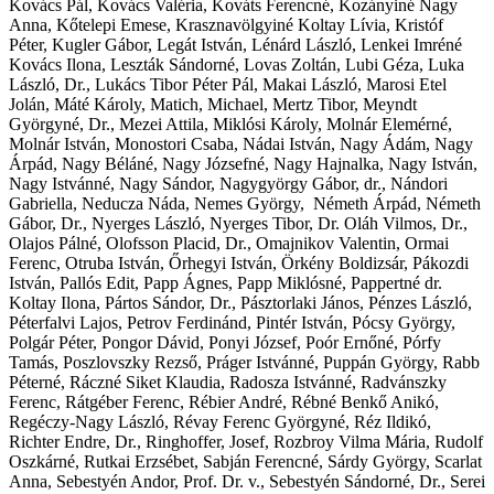
Kovács Pál, Kovács Valéria, Kováts Ferencné, Kozányiné Nagy
Anna, Kőtelepi Emese, Krasznavölgyiné Koltay Lívia, Kristóf
Péter, Kugler Gábor, Legát István, Lénárd László, Lenkei Imréné
Kovács Ilona, Leszták Sándorné, Lovas Zoltán, Lubi Géza, Luka
László, Dr., Lukács Tibor Péter Pál, Makai László, Marosi Etel
Jolán, Máté Károly, Matich, Michael, Mertz Tibor, Meyndt
Györgyné, Dr., Mezei Attila, Miklósi Károly, Molnár Elemérné,
Molnár István, Monostori Csaba, Nádai István, Nagy Ádám, Nagy
Árpád, Nagy Béláné, Nagy Józsefné, Nagy Hajnalka, Nagy István,
Nagy Istvánné, Nagy Sándor, Nagygyörgy Gábor, dr., Nándori
Gabriella, Neducza Náda, Nemes György, Németh Árpád, Németh
Gábor, Dr., Nyerges László, Nyerges Tibor, Dr. Oláh Vilmos, Dr.,
Olajos Pálné, Olofsson Placid, Dr., Omajnikov Valentin, Ormai
Ferenc, Otruba István, Őrhegyi István, Örkény Boldizsár, Pákozdi
István, Pallós Edit, Papp Ágnes, Papp Miklósné, Pappertné dr.
Koltay Ilona, Pártos Sándor, Dr., Pásztorlaki János, Pénzes László,
Péterfalvi Lajos, Petrov Ferdinánd, Pintér István, Pócsy György,
Polgár Péter, Pongor Dávid, Ponyi József, Poór Ernőné, Pórfy
Tamás, Poszlovszky Rezső, Práger Istvánné, Puppán György, Rabb
Péterné, Ráczné Siket Klaudia, Radosza Istvánné, Radvánszky
Ferenc, Rátgéber Ferenc, Rébier André, Rébné Benkő Anikó,
Regéczy-Nagy László, Révay Ferenc Györgyné, Réz Ildikó,
Richter Endre, Dr., Ringhoffer, Josef, Rozbroy Vilma Mária, Rudolf
Oszkárné, Rutkai Erzsébet, Sabján Ferencné, Sárdy György, Scarlat
Anna, Sebestyén Andor, Prof. Dr. v., Sebestyén Sándorné, Dr., Serei