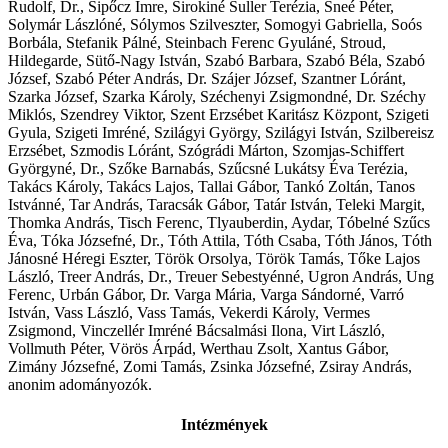
Rudolf, Dr., Sipőcz Imre, Sirokiné Suller Terézia, Sneé Péter,
Solymár Lászlóné, Sólymos Szilveszter, Somogyi Gabriella, Soós
Borbála, Stefanik Pálné, Steinbach Ferenc Gyuláné, Stroud,
Hildegarde, Sütő-Nagy István, Szabó Barbara, Szabó Béla, Szabó
József, Szabó Péter András, Dr. Szájer József, Szantner Lóránt,
Szarka József, Szarka Károly, Széchenyi Zsigmondné, Dr. Széchy
Miklós, Szendrey Viktor, Szent Erzsébet Karitász Központ, Szigeti
Gyula, Szigeti Imréné, Szilágyi György, Szilágyi István, Szilbereisz
Erzsébet, Szmodis Lóránt, Szógrádi Márton, Szomjas-Schiffert
Györgyné, Dr., Szőke Barnabás, Szűcsné Lukátsy Éva Terézia,
Takács Károly, Takács Lajos, Tallai Gábor, Tankó Zoltán, Tanos
Istvánné, Tar András, Taracsák Gábor, Tatár István, Teleki Margit,
Thomka András, Tisch Ferenc, Tlyauberdin, Aydar, Tóbelné Szűcs
Éva, Tóka Józsefné, Dr., Tóth Attila, Tóth Csaba, Tóth János, Tóth
Jánosné Héregi Eszter, Török Orsolya, Török Tamás, Tőke Lajos
László, Treer András, Dr., Treuer Sebestyénné, Ugron András, Ung
Ferenc, Urbán Gábor, Dr. Varga Mária, Varga Sándorné, Varró
István, Vass László, Vass Tamás, Vekerdi Károly, Vermes
Zsigmond, Vinczellér Imréné Bácsalmási Ilona, Virt László,
Vollmuth Péter, Vörös Árpád, Werthau Zsolt, Xantus Gábor,
Zimány Józsefné, Zomi Tamás, Zsinka Józsefné, Zsiray András,
anonim adományozók.
Intézmények