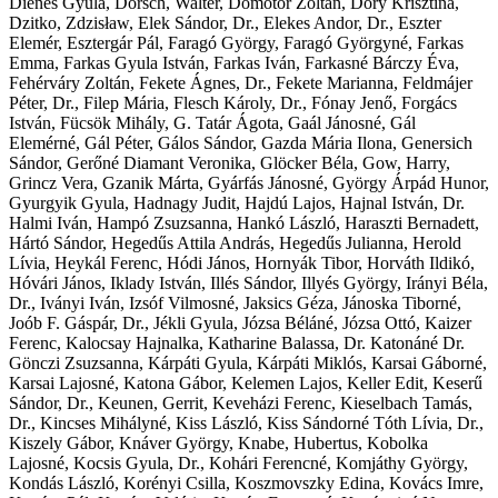
Dienes Gyula, Dorsch, Walter, Dömötör Zoltán, Dőry Krisztina,
Dzitko, Zdzisław, Elek Sándor, Dr., Elekes Andor, Dr., Eszter
Elemér, Esztergár Pál, Faragó György, Faragó Györgyné, Farkas
Emma, Farkas Gyula István, Farkas Iván, Farkasné Bárczy Éva,
Fehérváry Zoltán, Fekete Ágnes, Dr., Fekete Marianna, Feldmájer
Péter, Dr., Filep Mária, Flesch Károly, Dr., Fónay Jenő, Forgács
István, Fücsök Mihály, G. Tatár Ágota, Gaál Jánosné, Gál
Elemérné, Gál Péter, Gálos Sándor, Gazda Mária Ilona, Genersich
Sándor, Gerőné Diamant Veronika, Glöcker Béla, Gow, Harry,
Grincz Vera, Gzanik Márta, Gyárfás Jánosné, György Árpád Hunor,
Gyurgyik Gyula, Hadnagy Judit, Hajdú Lajos, Hajnal István, Dr.
Halmi Iván, Hampó Zsuzsanna, Hankó László, Haraszti Bernadett,
Hártó Sándor, Hegedűs Attila András, Hegedűs Julianna, Herold
Lívia, Heykál Ferenc, Hódi János, Hornyák Tibor, Horváth Ildikó,
Hóvári János, Iklady István, Illés Sándor, Illyés György, Irányi Béla,
Dr., Iványi Iván, Izsóf Vilmosné, Jaksics Géza, Jánoska Tiborné,
Joób F. Gáspár, Dr., Jékli Gyula, Józsa Béláné, Józsa Ottó, Kaizer
Ferenc, Kalocsay Hajnalka, Katharine Balassa, Dr. Katonáné Dr.
Gönczi Zsuzsanna, Kárpáti Gyula, Kárpáti Miklós, Karsai Gáborné,
Karsai Lajosné, Katona Gábor, Kelemen Lajos, Keller Edit, Keserű
Sándor, Dr., Keunen, Gerrit, Keveházi Ferenc, Kieselbach Tamás,
Dr., Kincses Mihályné, Kiss László, Kiss Sándorné Tóth Lívia, Dr.,
Kiszely Gábor, Knáver György, Knabe, Hubertus, Kobolka
Lajosné, Kocsis Gyula, Dr., Kohári Ferencné, Komjáthy György,
Kondás László, Korényi Csilla, Koszmovszky Edina, Kovács Imre,