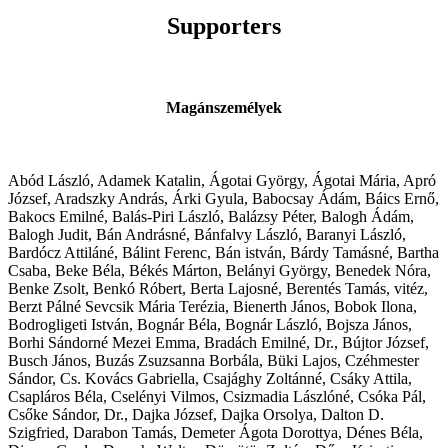
Supporters
Magánszemélyek
Abód László, Adamek Katalin, Ágotai György, Ágotai Mária, Apró
József, Aradszky András, Árki Gyula, Babocsay Ádám, Báics Ernő,
Bakocs Emilné, Balás-Piri László, Balázsy Péter, Balogh Ádám,
Balogh Judit, Bán Andrásné, Bánfalvy László, Baranyi László,
Bardócz Attiláné, Bálint Ferenc, Bán istván, Bárdy Tamásné, Bartha
Csaba, Beke Béla, Békés Márton, Belányi György, Benedek Nóra,
Benke Zsolt, Benkó Róbert, Berta Lajosné, Berentés Tamás, vitéz,
Berzt Pálné Sevcsik Mária Terézia, Bienerth János, Bobok Ilona,
Bodrogligeti István, Bognár Béla, Bognár László, Bojsza János,
Borhi Sándorné Mezei Emma, Bradách Emilné, Dr., Bújtor József,
Busch János, Buzás Zsuzsanna Borbála, Büki Lajos, Czéhmester
Sándor, Cs. Kovács Gabriella, Csajághy Zoltánné, Csáky Attila,
Csapláros Béla, Cselényi Vilmos, Csizmadia Lászlóné, Csóka Pál,
Csőke Sándor, Dr., Dajka József, Dajka Orsolya, Dalton D.
Szigfried, Darabon Tamás, Demeter Ágota Dorottya, Dénes Béla,