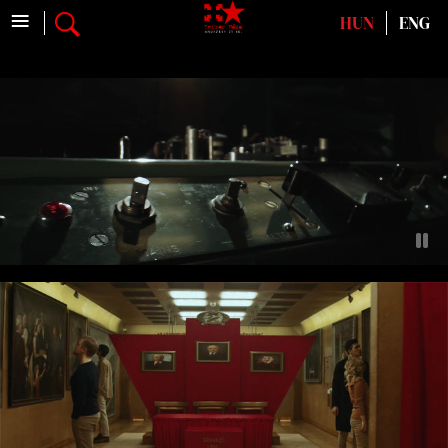
≡
Válasszon nyelvet
HUN
ENG