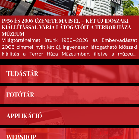
1956 ÉS 2006 ÜZENETE MA IS ÉL – KÉT ÚJ IDŐSZAKI
KIÁLLÍTÁSSAL VÁRJA LÁTOGATÓIT A TERROR HÁZA
MÚZEUM
Világtörténelmet írtunk 1956–2026 és Embervadászat
2006 címmel nyílt két új, ingyenesen látogatható időszaki
kiállítás a Terror Háza Múzeumban, illetve a múzeum
Csengery utca felöli oldalán. A kiállításokat Schmidt Mária
Széchenyi-díjas történész, a Terror Háza Múzeum
TUDÁSTÁR
főigazgatója, Gulyás Gergely, a Fidesz országgyűlési
képviselője, Fekete Rajmund, a Kommunizmuskutató Intézet
igazgatója, valamint Kormos Valéria, Táncsics Mihály-díjas
FOTÓTÁR
újságíró nyitotta meg.
APPLIKÁCIÓ
WEBSHOP