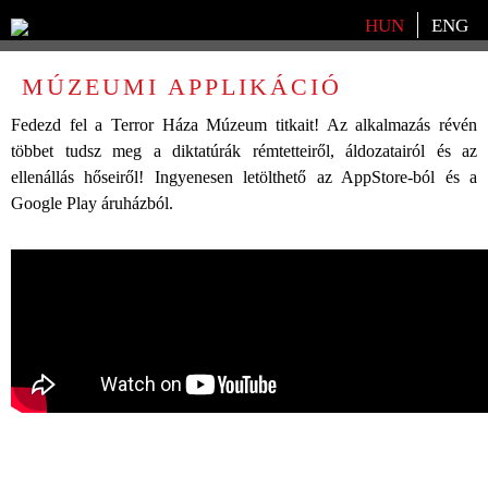
Válasszon nyelvet
HUN
ENG
MÚZEUMI APPLIKÁCIÓ
Fedezd fel a Terror Háza Múzeum titkait! Az alkalmazás révén
többet tudsz meg a diktatúrák rémtetteiről, áldozatairól és az
ellenállás hőseiről! Ingyenesen letölthető az AppStore-ból és a
Google Play áruházból.