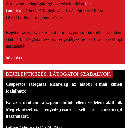
A múzeumpedagógiai foglalkozások leírása
ide
kattintva
elérhető. A foglalkozások délelőtt 9 és 10 óra
között kerülnek megrendezésre.
Bejelentkezés:
Ez az e-mail-cím a szpemrobotok elleni védelem
alatt áll. Megtekintéséhez engedélyeznie kell a JavaScript
használatát.
bővebben …
BEJELENTKEZÉS, LÁTOGATÓI SZABÁLYOK
Csoportos látogatás kizárólag az alábbi e-mail címen
foglalható:
Ez az e-mail-cím a szpemrobotok elleni védelem alatt áll.
Megtekintéséhez engedélyeznie kell a JavaScript
használatát.
Információ:
+36 (1) 374-2600