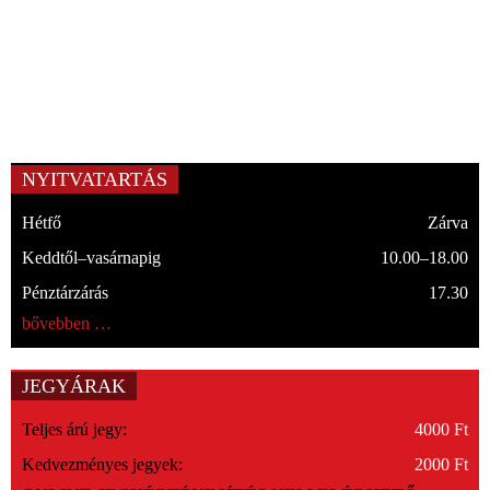
NYITVATARTÁS
Hétfő
Zárva
Keddtől–vasárnapig
10.00–18.00
Pénztárzárás
17.30
bővebben …
JEGYÁRAK
Teljes árú jegy:
4000 Ft
Kedvezményes jegyek:
2000 Ft