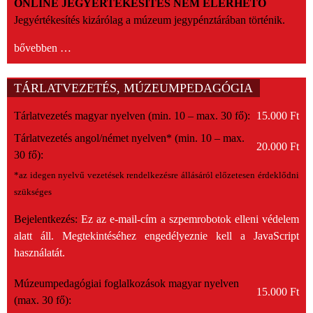
ONLINE JEGYÉRTÉKESÍTÉS NEM ELÉRHETŐ
Jegyértékesítés kizárólag a múzeum jegypénztárában történik.
bővebben …
TÁRLATVEZETÉS, MÚZEUMPEDAGÓGIA
Tárlatvezetés magyar nyelven (min. 10 – max. 30 fő):
15.000 Ft
Tárlatvezetés angol/német nyelven* (min. 10 – max.
20.000 Ft
30 fő):
*az idegen nyelvű vezetések rendelkezésre állásáról előzetesen érdeklődni
szükséges
Bejelentkezés:
Ez az e-mail-cím a szpemrobotok elleni védelem
alatt áll. Megtekintéséhez engedélyeznie kell a JavaScript
használatát.
Múzeumpedagógiai foglalkozások magyar nyelven
15.000 Ft
(max. 30 fő):