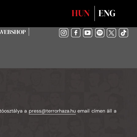
Válasszon nyelvet
HUN
ENG
WEBSHOP
jtóosztálya a
press@terrorhaza.hu
email címen áll a