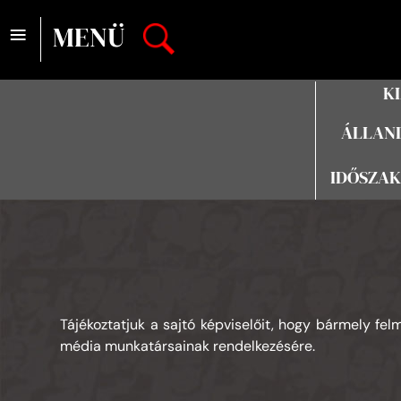
≡
MENÜ
K
ÁLLAND
IDŐSZAK
Tájékoztatjuk a sajtó képviselőit, hogy bármely fe
média munkatársainak rendelkezésére.