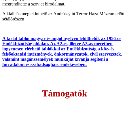
megrendítette a szovjet birodalmat.
A kiállítás megtekinthető az Andrássy út Terror Háza Múzeum előtti
sétálórészén
A tárlat tablói magyar és angol nyelven letölthetők az 1956-os
Emlékbizottság oldalán. Az A2-es, illetve A3-as méretben
ingyenesen elérhető tablókkal az Emlékbizottság a köz- és
felsőoktatási intézmények, önkormányzatok, civil szervezetek,
valamint magánszemélyek munkáját kívánja segíteni a
forradalom és szabadságharc emlékévében.
Támogatók