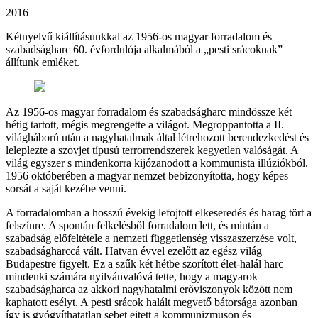
2016
Kétnyelvű kiállításunkkal az 1956-os magyar forradalom és
szabadságharc 60. évfordulója alkalmából a „pesti srácoknak”
állítunk emléket.
Az 1956-os magyar forradalom és szabadságharc mindössze két
hétig tartott, mégis megrengette a világot. Megroppantotta a II.
világháború után a nagyhatalmak által létrehozott berendezkedést és
leleplezte a szovjet típusú terrorrendszerek kegyetlen valóságát. A
világ egyszer s mindenkorra kijózanodott a kommunista illúziókból.
1956 októberében a magyar nemzet bebizonyította, hogy képes
sorsát a saját kezébe venni.
A forradalomban a hosszú évekig lefojtott elkeseredés és harag tört a
felszínre. A spontán felkelésből forradalom lett, és miután a
szabadság előfeltétele a nemzeti függetlenség visszaszerzése volt,
szabadságharccá vált. Hatvan évvel ezelőtt az egész világ
Budapestre figyelt. Ez a szűk két hétbe szorított élet-halál harc
mindenki számára nyilvánvalóvá tette, hogy a magyarok
szabadságharca az akkori nagyhatalmi erőviszonyok között nem
kaphatott esélyt. A pesti srácok halált megvető bátorsága azonban
így is gyógyíthatatlan sebet ejtett a kommunizmuson és