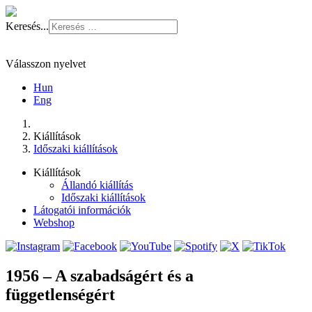
Keresés...
Válasszon nyelvet
Hun
Eng
Kiállítások
Időszaki kiállítások
Kiállítások
Állandó kiállítás
Időszaki kiállítások
Látogatói információk
Webshop
1956 – A szabadságért és a
függetlenségért