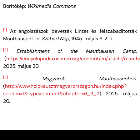
Borítókép:
Wikimedia Commons
[1]
Az angolszászok bevették Linzet és felszabadították
Mauthausent. In:
Szabad Nép
, 1945. május 6. 2. o.
[2]
Establishment of the Mauthausen Camp.
(
https://encyclopedia.ushmm.org/content/en/article/maut
2025. május 20.
[3]
Magyarok Mauthausenben.
(
http://www.holokausztmagyarorszagon.hu/index.php?
section=1&type=content&chapter=6_3_2
) 2025. május
20.