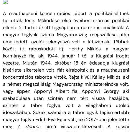
A mauthauseni koncentrációs tábort a politikai elitnek
tartották fenn. Működése első éveiben számos politikai
ellenfelét tartották itt fogságban a nemzetiszocialisták. A
magyar foglyok száma Magyarország megszállása után
emelkedett, azelőtt elenyésző volt a létszámuk. Többek
között itt raboskodott ifj. Horthy Miklós, a magyar
kormányzó fia, aki 1944. január 1-től a Kiugrási Irodát
vezette. Miután 1944. október 15-én édesapja kiugrási
kísérlete sikertelen volt, fiát elrabolták és a mauthauseni
koncentrációs táborba vitték. Rajta kívül Kállay Miklós, aki
a német megszállásig Magyarország miniszterelnöke volt,
vagy éppen Apponyi Albert fia, Apponyi György, aki
szabadulása után szintén nem tért vissza hazájába,
szintén a tábor foglya volt a világháború utolsó
időszakában. Sokak számára a tábor egyik legismertebb
magyar foglya Edith Eva Eger volt, aki 2017-ben jelentette
meg
A döntés
című visszaemlékezéseit. A kassai