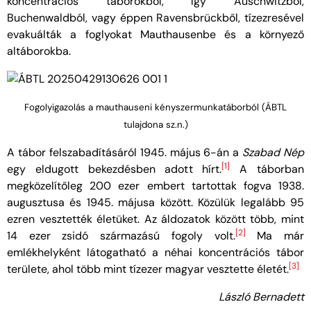
koncentrációs táborokból, így Auschwitzból,
Buchenwaldból, vagy éppen Ravensbrückből, tízezresével
evakuálták a foglyokat Mauthausenbe és a környező
altáborokba.
Fogolyigazolás a mauthauseni kényszermunkatáborból (ÁBTL
tulajdona sz.n.)
A tábor felszabadításáról 1945. május 6-án a
Szabad Nép
[1]
egy eldugott bekezdésben adott hírt.
A táborban
megközelítőleg 200 ezer embert tartottak fogva 1938.
augusztusa és 1945. májusa között. Közülük legalább 95
ezren vesztették életüket. Az áldozatok között több, mint
[2]
14 ezer zsidó származású fogoly volt.
Ma már
emlékhelyként látogatható a néhai koncentrációs tábor
[3]
területe, ahol több mint tízezer magyar vesztette életét.
László Bernadett