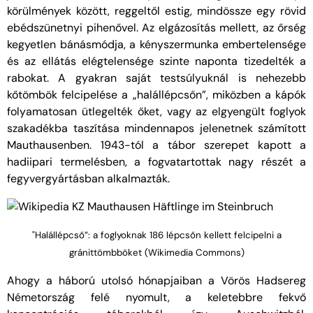
körülmények között, reggeltől estig, mindössze egy rövid
ebédszünetnyi pihenővel. Az elgázosítás mellett, az őrség
kegyetlen bánásmódja, a kényszermunka embertelensége
és az ellátás elégtelensége szinte naponta tizedelték a
rabokat. A gyakran saját testsúlyuknál is nehezebb
kőtömbök felcipelése a „halállépcsőn”, miközben a kápók
folyamatosan ütlegelték őket, vagy az elgyengült foglyok
szakadékba taszítása mindennapos jelenetnek számított
Mauthausenben. 1943-tól a tábor szerepet kapott a
hadiipari termelésben, a fogvatartottak nagy részét a
fegyvergyártásban alkalmazták.
"Halállépcső”: a foglyoknak 186 lépcsőn kellett felcipelni a
gránittömbböket (Wikimedia Commons)
Ahogy a háború utolsó hónapjaiban a Vörös Hadsereg
Németország felé nyomult, a keletebbre fekvő