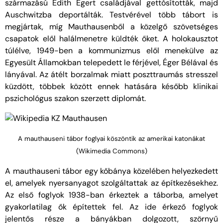
származású Edith Egert családjával gettósították, majd
Auschwitzba deportálták. Testvérével több tábort is
megjártak, míg Mauthausenből a közelgő szövetséges
csapatok elől halálmenetre küldték őket. A holokausztot
túlélve, 1949-ben a kommunizmus elől menekülve az
Egyesült Államokban telepedett le férjével, Éger Bélával és
lányával. Az átélt borzalmak miatt poszttraumás stresszel
küzdött, többek között ennek hatására később klinikai
pszichológus szakon szerzett diplomát.
A mauthauseni tábor foglyai köszöntik az amerikai katonákat
(Wikimedia Commons)
A mauthauseni tábor egy kőbánya közelében helyezkedett
el, amelyek nyersanyagot szolgáltattak az építkezésekhez.
Az első foglyok 1938-ban érkeztek a táborba, amelyet
gyakorlatilag ők építettek fel. Az ide érkező foglyok
jelentős része a bányákban dolgozott, szörnyű