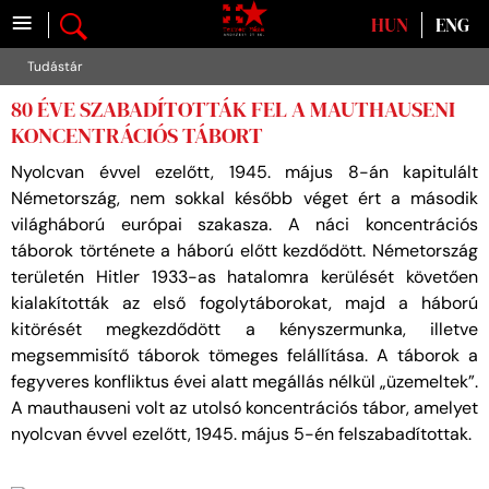
≡
Válasszon nyelvet
HUN
ENG
Tudástár
80 ÉVE SZABADÍTOTTÁK FEL A MAUTHAUSENI
KONCENTRÁCIÓS TÁBORT
Nyolcvan évvel ezelőtt, 1945. május 8-án kapitulált
Németország, nem sokkal később véget ért a második
világháború európai szakasza. A náci koncentrációs
táborok története a háború előtt kezdődött. Németország
területén Hitler 1933-as hatalomra kerülését követően
kialakították az első fogolytáborokat, majd a háború
kitörését megkezdődött a kényszermunka, illetve
megsemmisítő táborok tömeges felállítása. A táborok a
fegyveres konfliktus évei alatt megállás nélkül „üzemeltek”.
A mauthauseni volt az utolsó koncentrációs tábor, amelyet
nyolcvan évvel ezelőtt, 1945. május 5-én felszabadítottak.