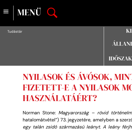
≡
MENÜ
K
Tudástár
ÁLLAND
IDŐSZAK
NYILASOK ÉS ÁVÓSOK, MIN
FIZETETT-E A NYILASOK M
HASZNÁLATÁÉRT?
Norman Stone:
Magyarország – rövid történelmi
hatalomátvétel”) 73. jegyzetére, amelyben a szerző 
egy talán zsidó származású leányt. A leány férj