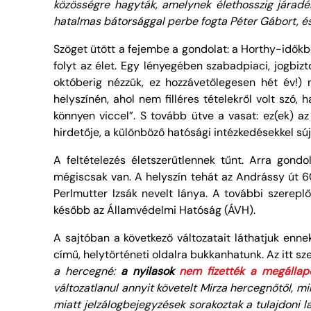
közösségre hagyták, amelynek élethosszig járadé
hatalmas bátorsággal perbe fogta Péter Gábort, és 
Szöget ütött a fejembe a gondolat: a Horthy-időkb
folyt az élet. Egy lényegében szabadpiaci, jogbi
októberig nézzük, ez hozzávetőlegesen hét év!)
helyszínén, ahol nem filléres tételekről volt szó
könnyen viccel”. S tovább ütve a vasat: ez(ek) a
hirdetője, a különböző hatósági intézkedésekkel sú
A feltételezés életszerűtlennek tűnt. Arra gond
mégiscsak van. A helyszín tehát az Andrássy út 60.
Perlmutter Izsák nevelt lánya. A további szerepl
később az Államvédelmi Hatóság (ÁVH).
A sajtóban a következő változatait láthatjuk enne
című, helytörténeti oldalra bukkanhatunk. Az itt szer
a hercegné:
a nyilasok
nem fizették a megállapo
változatlanul annyit követelt Mirza hercegnőtől, m
miatt jelzálogbejegyzések sorakoztak a tulajdoni 