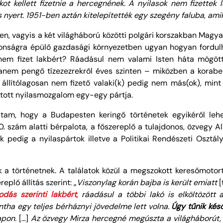
kot kellett fizetnie a hercegnének. A nyilasok nem fizette
nyert. 1951-ben aztán kitelepítették egy szegény faluba, amik
en, vagyis a két világháború közötti polgári korszakban Magy
ztonságra épülő gazdasági környezetben ugyan hogyan fordulha
 nem fizet lakbért? Ráadásul nem valami Isten háta mögött
, hanem pengő tízezezrekről éves szinten – miközben a korabe
z állítólagosan nem fizető valaki(k) pedig nem más(ok), mi
jtott nyilasmozgalom egy-egy pártja.
oltam, hogy a Budapesten keringő történetek egyikéről le
 szám alatti bérpalota, a főszereplő a tulajdonos, özvegy Al
ők pedig a nyilaspártok illetve a Politikai Rendészeti Oszt
k a történetnek. A találatok közül a megszokott keresőmotort
eplő állítás szerint: „
Viszonylag korán bajba is került emiatt
[
dás szerinti lakbért
, ráadásul a többi lakó is elköltözött
intha egy teljes bérháznyi jövedelme lett volna.
Úgy tűnik kés
lapon.
[…]
Az özvegy Mirza hercegné megúszta a világháborút,