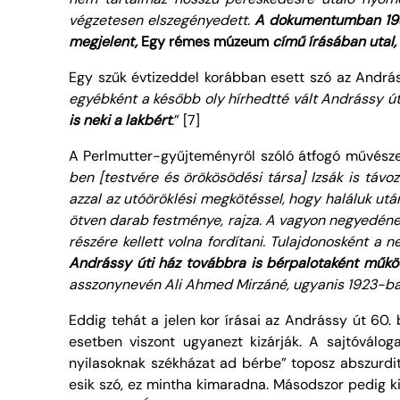
végzetesen elszegényedett.
A dokumentumban 1936
megjelent,
Egy rémes múzeum
című írásában utal,
Egy szűk évtizeddel korábban esett szó az Andrá
egyébként a később oly hírhedtté vált
Andrássy ú
is neki a
lakbért
.” [7]
A Perlmutter-gyűjteményről szóló átfogó művésze
ben [testvére és örökösödési társa] Izsák is távo
azzal az utóöröklési megkötéssel, hogy haláluk után 
ötven darab festménye, rajza. A vagyon negyedéne
részére kellett volna fordítani. Tulajdonosként a 
Andrássy úti ház továbbra is bérpalotaként működö
asszonynevén Ali Ahmed Mirzáné, ugyanis 1923-ba
Eddig tehát a jelen kor írásai az Andrássy út 60. 
esetben viszont ugyanezt kizárják. A sajtóválo
nyilasoknak székházat ad bérbe” toposz abszurdit
esik szó, ez mintha kimaradna. Másodszor pedig k