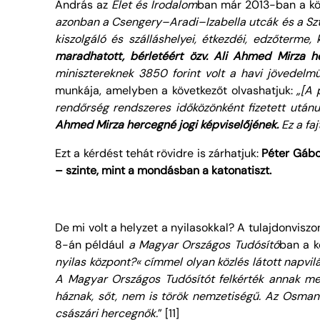
András az
Élet és Irodalom
ban már 2013-ban a köv
azonban a Csengery–Aradi–Izabella utcák és a Sztál
kiszolgáló és szálláshelyei, étkezdéi, edzőterme, 
maradhatott, bérletéért özv.
Ali Ahmed Mirza h
minisztereknek 3850 forint volt a havi jövedelmü
munkája, amelyben a következőt olvashatjuk:
„[A 
rendőrség rendszeres időközönként fizetett után
Ahmed Mirza hercegné jogi képviselőjének.
Ez a faj
Ezt a kérdést tehát rövidre is zárhatjuk:
Péter Gábor
– szinte, mint a mondásban a katonatiszt.
De mi volt a helyzet a nyilasokkal? A tulajdonvisz
8-án például
a Magyar Országos Tudósító
ban a kö
nyilas központ?« címmel olyan közlés látott napvil
A Magyar Országos Tudósítót felkérték annak me
háznak, sőt, nem is török nemzetiségű. Az Osman 
császári hercegnők.
” [11]