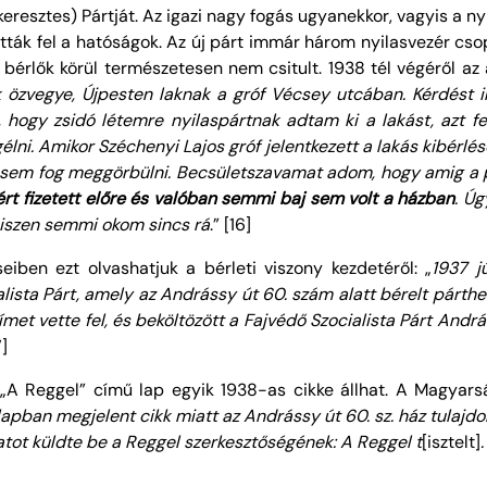
keresztes) Pártját. Az igazi nagy fogás ugyanekkor, vagyis a 
latták fel a hatóságok. Az új párt immár három nyilasvezér cs
a bérlők körül természetesen nem csitult. 1938 tél végéről az a
 özvegye, Újpesten laknak a gróf Vécsey utcában. Kérdést i
 hogy zsidó létemre nyilaspártnak adtam ki a lakást, azt fel
élni. Amikor Széchenyi Lajos gróf jelentkezett a lakás kibérlé
a sem fog meggörbülni. Becsületszavamat adom, hogy amig a 
ért fizetett előre és valóban semmi baj sem volt a házban
. Ú
 hiszen semmi okom sincs rá
.” [16]
iben ezt olvashatjuk a bérleti viszony kezdetéről: „
1937 j
ista Párt, amely az Andrássy út 60. szám alatt bérelt párthel
ímet vette fel, és beköltözött a Fajvédő Szocialista Párt Andr
7]
„A Reggel” című lap egyik 1938-as cikke állhat. A Magyar
lapban megjelent cikk miatt az
Andrássy út 60
. sz. ház tulaj
atot küldte be a Reggel szerkesztőségének: A Reggel t
[isztelt]