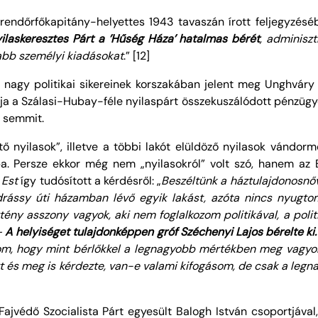
endőrfőkapitány-helyettes 1943 tavaszán írott feljegyzéséb
yilaskeresztes Párt a ’Hűség Háza’ hatalmas bérét
, adminiszt
bb személyi kiadásokat
.” [12]
 nagy politikai sikereinek korszakában jelent meg Unghváry
ja a Szálasi-Hubay-féle nyilaspárt összekuszálódott pénzügye
r semmit.
tő nyilasok”, illetve a többi lakót elüldöző nyilasok vándor
a. Persze ekkor még nem „nyilasokról” volt szó, hanem az 
z
Est
így tudósított a kérdésről: „
Beszéltünk a háztulajdonosnőv
rássy úti házamban lévő egyik lakást, azóta nincs nyugto
tény asszony vagyok, aki nem foglalkozom politikával, a poli
—
A helyiséget tulajdonképpen gróf Széchenyi Lajos bérelte ki
m, hogy mint bérlőkkel a legnagyobb mértékben meg vagyok a
sett és meg is kérdezte, van-e valami kifogásom, de csak a le
ajvédő Szocialista Párt egyesült Balogh István csoportjával,