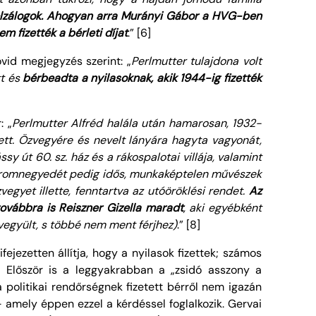
jelzálogok. Ahogyan arra Murányi Gábor a HVG-ben
nem fizették a
bérleti díjat
.” [6]
vid megjegyzés szerint: „
Perlmutter tulajdona volt
tt és
bérbeadta a
nyilasoknak
, akik 1944-ig fizették
: „
Perlmutter Alfréd halála után hamarosan, 1932-
zett. Özvegyére és nevelt lányára hagyta vagyonát,
sy út 60. sz. ház és a rákospalotai villája, valamint
 háromnegyedét pedig idős, munkaképtelen művészek
vegyet illette, fenntartva az utóöröklési rendet.
Az
továbbra is Reiszner Gizella maradt
, aki egyébként
gyült, s többé nem ment férjhez)
.” [8]
ifejezetten állítja, hogy a nyilasok fizettek; számos
. Először is a leggyakrabban a „zsidó asszony a
politikai rendőrségnek fizetett bérről nem igazán
amely éppen ezzel a kérdéssel foglalkozik. Gervai