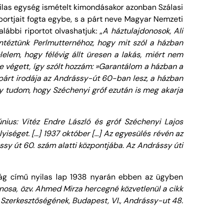
nyilas egység ismételt kimondásakor azonban Szálasi
oportjait fogta egybe, s a párt neve Magyar Nemzeti
lábbi riportot olvashatjuk: „
A háztulajdonosok, Ali
ntéztünk Perlmutternéhoz, hogy mit szól a házban
elem, hogy félévig állt üresen a lakás, miért nem
se végett, így szólt hozzám: »Garantálom a házban a
párt irodája az Andrássy-út 60-ban lesz, a házban
gy tudom, hogy Széchenyi gróf ezután is meg akarja
únius: Vitéz Endre László és gróf Széchenyi Lajos
yiséget. […] 1937 október […] Az egyesülés révén az
ássy út 60. szám alatti központjába. Az Andrássy úti
ság című nyilas lap 1938 nyarán ebben az ügyben
donosa, özv. Ahmed Mirza hercegné közvetlenül a cikk
. Szerkesztőségének, Budapest, VI.,
Andrássy-ut
48.