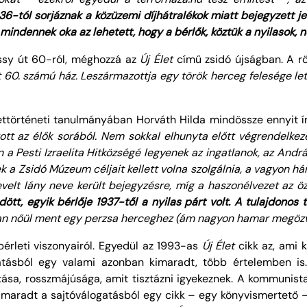
-tól sorjáznak a közüzemi díjhátralékok miatt bejegyzett 
 mindennek oka az lehetett, hogy a bérlők, köztük a
nyilasok
, 
ssy út 60-ról, méghozzá az
Új Élet
című zsidó újságban. A rö
t 60
. számú ház. Leszármazottja egy török herceg felesége le
ttörténeti tanulmányában Horváth Hilda mindössze ennyit ír
zott az élők sorából. Nem sokkal elhunyta előtt végrendelke
a Pesti Izraelita Hitközségé legyenek az ingatlanok, az András
k a Zsidó Múzeum céljait kellett volna szolgálnia, a vagyon
nevelt lány neve került bejegyzésre, míg a haszonélvezet az öz
tt, egyik bérlője 1937-től a nyilas párt volt. A tulajdonos 
n nőül ment egy perzsa herceghez (ám nagyon hamar megözve
bérleti viszonyairól. Egyedül az 1993-as
Új Élet
cikk az, ami k
gatásból egy valami azonban kimaradt, több értelemben is
ása, rosszmájúsága, amit tisztázni igyekeznek. A kommunista 
imaradt a sajtóválogatásból egy cikk – egy könyvismertető – 