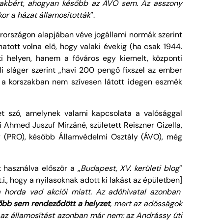
k lakbért, ahogyan később az ÁVO sem. Az asszony
or a házat államosították
”.
arországon alapjában véve jogállami normák szerint
tott volna elő, hogy valaki évekig (ha csak 1944.
i helyen, hanem a főváros egy kiemelt, központi
li sláger szerint „havi 200 pengő fixszel az ember
nt a korszakban nem szívesen látott idegen eszmék
het szó, amelynek valami kapcsolata a valósággal
i Ahmed Juszuf Mirzáné, született Reiszner Gizella,
ály (PRO), később Államvédelmi Osztály (ÁVO), még
 használva először a „
Budapest, XV. kerületi blog
”
t.i., hogy a nyilasoknak adott ki lakást az épületben]
 a horda vad akciói miatt. Az adóhivatal azonban
őbb sem rendeződött a helyzet
, mert az adósságok
 az államosítást azonban már nem: az Andrássy úti