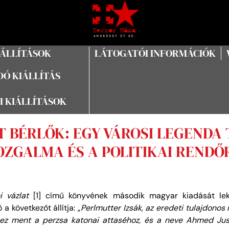
IÁLLÍTÁSOK
LÁTOGATÓI INFORMÁCIÓK
Ó KIÁLLÍTÁS
I KIÁLLÍTÁSOK
T BÉRLŐK: EGY VÁROSI LEGENDA 
OZGALMA ÉS A POLITIKAI RENDŐ
 vázlat
[1] című könyvének második magyar kiadását lek
a következőt állítja: „
Perlmutter Izsák, az eredeti tulajdonos
hez ment a perzsa katonai attaséhoz, és a neve Ahmed Jusz