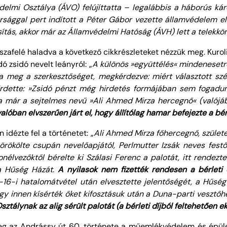
lmi Osztálya (ÁVO) felújíttatta – legalábbis a háborús károk
sággal pert indított a Péter Gábor vezette államvédelem ell
ítás, akkor már az Államvédelmi Hatóság (ÁVH) lett a telekkö
szafelé haladva a következő cikkrészleteket nézzük meg. Kurol
ó zsidó nevelt leányról: „
A különös »együttélés« mindenesetr
a meg a szerkesztőséget, megkérdezve: miért választott szé
rdette: »Zsidó pénzt még hirdetés formájában sem fogadun
sa már a sejtelmes nevű »
Ali Ahmed Mirza hercegnő
« (valójá
valóban elvszerűen járt el, hogy állítólag hamar befejezte a bér
n idézte fel a történetet: „
Ali Ahmed Mirza főhercegnő, születe
 örökölte csupán nevelőapjától, Perlmutter Izsák neves fest
szonélvezőktől bérelte ki Szálasi Ferenc a palotát, itt rendez
 a Hűség Házát.
A
nyilasok
nem fizették rendesen a
bérleti 
-16-i hatalomátvétel után elvesztette jelentőségét, a Hűsé
vagy innen kísérték őket kifosztásuk után a Duna-parti vesztőh
ztálynak az alig sérült palotát (a
bérleti díjból
feltehetően ek
 az Andrássy út 60. története a műemlékvédelem és épülett