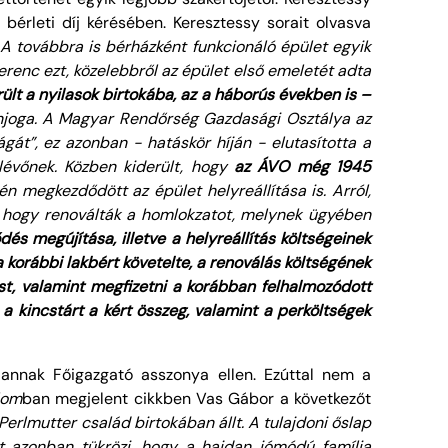
érleti díj kérésében. Keresztessy sorait olvasva
A továbbra is bérházként funkcionáló épület egyik
erenc ezt, közelebbről az épület első emeletét adta
lt a nyilasok birtokába, az a háborús években is –
onjoga. A Magyar Rendőrség Gazdasági Osztálya az
gát”, ez azonban - hatáskör híján - elutasította a
lévőnek. Közben kiderült, hogy
az ÁVO még 1945
jén megkezdődött az épület helyreállítása is. Arról,
s, hogy renoválták a homlokzatot, melynek ügyében
dés megújítása, illetve a helyreállítás költségeinek
a korábbi lakbért követelte, a renoválás költségének
ést, valamint megfizetni a korábban felhalmozódott
 a kincstárt a kért összeg, valamint a perköltségek
annak Főigazgató asszonya ellen. Ezúttal nem a
lom
ban megjelent cikkben Vas Gábor a következőt
Perlmutter család birtokában állt. A tulajdoni őslap
t azonban tükrözi, hogy a hajdan jómódú família