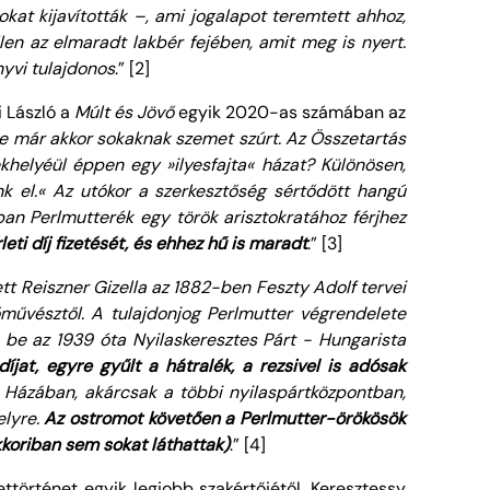
at kijavították –, ami jogalapot teremtett ahhoz,
en az elmaradt lakbér fejében, amit meg is nyert.
nyvi tulajdonos
.” [2]
i László a
Múlt és Jövő
egyik 2020-as számában az
e már akkor sokaknak szemet szúrt. Az Összetartás
khelyéül éppen egy »ilyesfajta« házat? Különösen,
k el.« Az utókor a szerkesztőség sértődött hangú
ban Perlmutterék egy török arisztokratához férjhez
leti díj fizetését, és ehhez hű is maradt
.” [3]
tt Reiszner Gizella az 1882-ben Feszty Adolf tervei
őművésztől. A tulajdonjog Perlmutter végrendelete
te be az 1939 óta Nyilaskeresztes Párt - Hungarista
díjat
, egyre gyűlt a hátralék, a rezsivel is adósak
g Házában, akárcsak a többi nyilaspártközpontban,
elyre.
Az ostromot követően a Perlmutter-örökösök
koriban sem sokat láthattak)
.” [4]
örténet egyik legjobb szakértőjétől. Keresztessy