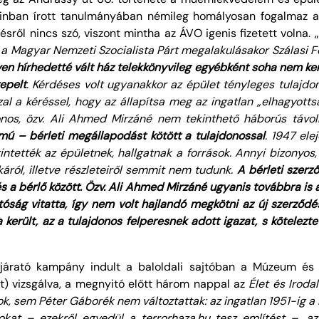
nban írott tanulmányában némileg homályosan fogalmaz a b
ésről nincs szó, viszont mintha az ÁVO igenis fizetett volna. „
s a Magyar Nemzeti Szocialista Párt megalakulásakor Szálasi F
n hírhedetté vált ház telekkönyvileg egyébként soha nem kerü
epelt
. Kérdéses volt ugyanakkor az épület tényleges tulajd
l a kéréssel, hogy az állapítsa meg az ingatlan „elhagyottsá
onos, özv. Ali Ahmed Mirzáné nem tekinthető háborús távol
mú – bérleti megállapodást kötött a tulajdonossal
. 1947 ele
ntették az épületnek, hallgatnak a források. Annyi bizonyo
káról, illetve részleteiről semmit nem tudunk.
A bérleti szerző
s a bérlő között. Özv. Ali Ahmed Mirzáné ugyanis továbbra is 
atóság vitatta, így nem volt hajlandó megkötni az új szerződ
erült, az a tulajdonos felperesnek adott igazat, s kötelezte
árató kampány indult a baloldali sajtóban a Múzeum és 
ket) vizsgálva, a megnyitó előtt három nappal az
Élet és Iroda
ok
, sem Péter Gáborék nem változtattak: az ingatlan 1951-ig a 
at – ezekről egyedül a terrorhaza.hu tesz említést –, az