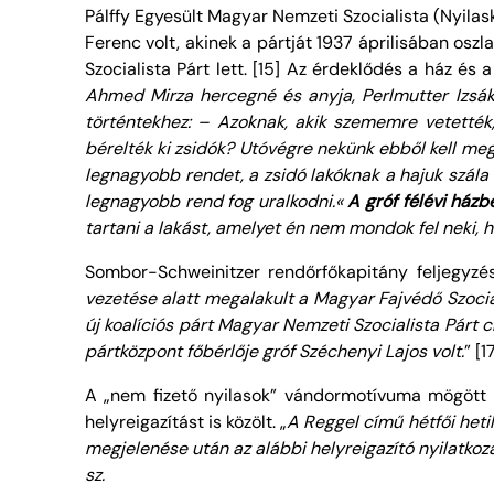
Pálffy Egyesült Magyar Nemzeti Szocialista (Nyilas
Ferenc volt, akinek a pártját 1937 áprilisában osz
Szocialista Párt lett. [15] Az érdeklődés a ház és 
Ahmed Mirza hercegné és anyja, Perlmutter Izsák
történtekhez: – Azoknak, akik szememre vetették,
bérelték ki zsidók? Utóvégre nekünk ebből kell meg
legnagyobb rendet, a zsidó lakóknak a hajuk szál
legnagyobb rend fog uralkodni.«
A gróf félévi házb
tartani a lakást, amelyet én nem mondok fel neki,
Sombor-Schweinitzer rendőrfőkapitány feljegyzése
vezetése alatt megalakult a Magyar Fajvédő Szocial
új koalíciós párt Magyar Nemzeti Szocialista Párt c
pártközpont főbérlője gróf Széchenyi Lajos volt.
” [1
A „nem fizető nyilasok” vándormotívuma mögött 
helyreigazítást is közölt. „
A Reggel című hétfői heti
megjelenése után az alábbi helyreigazító nyilatkoz
sz.