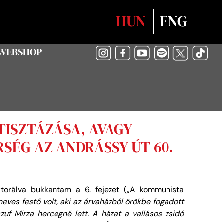
Válasszon nyelvet
HUN
ENG
WEBSHOP
TISZTÁZÁSA, AVAGY
RSÉG AZ ANDRÁSSY ÚT 60.
torálva bukkantam a 6. fejezet („A kommunista
 neves festő volt, aki az árvaházból örökbe fogadott
uf Mirza hercegné lett. A házat a vallásos zsidó