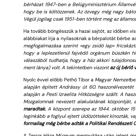
bérházat 1947-ben a Belügyminisztérium Államvéde
hogy be is költözzenek. Az özvegy még nagy bátor
Végül jogilag csak 1951-ben történt meg az államos
Ha tovább böngésszük a hazai sajtót, az időben vis
alábbiakat írja a nyilasoknak a bérpalotát bérbe ad
megfogalmazása szerint »egy zsidó lap« fricskázt
hogy a leplezetlenül fajvédő orgánum büszkén hi
válaszából tudhatja, hogy a ház akkori tulajdono
ment lánya) volt. A tekintetben viszont
az új bérlő 
Nyolc évvel előbb Pethő Tibor a
Magyar Nemzet
be
alapján épített
Andrássy út 60
. haszonélvezetét
alapján a Pesti Izraelita Hitközségre szállt. A ha
Mozgalomnak nevezett alakulatának központját,
maradtak.
A központ szerepe az 1944. október 15
leginkább a foglyul ejtett üldözötteket kínozták, 
formailag még bérbe adták a Politikai Rendészeti Os
A Terror Háza Múzeum megnyitása után jelent meg