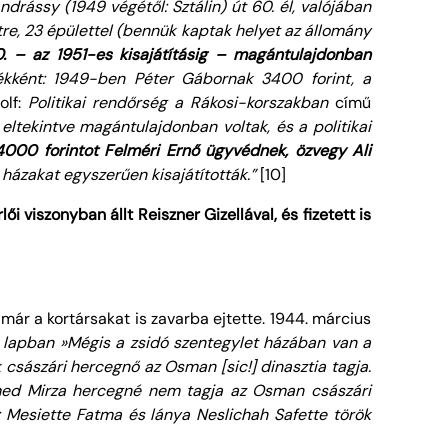
rássy (1949 végétől: Sztálin) út 60. él, valójában
tre, 23 épülettel (bennük kaptak helyet az állomány
0. – az 1951-es kisajátításig – magántulajdonban
kként: 1949-ben Péter Gábornak 3400 forint, a
olf:
Politikai rendőrség a Rákosi-korszakban
című
l eltekintve magántulajdonban voltak, és a politikai
000 forintot Felméri Ernő ügyvédnek, özvegy Ali
 házakat egyszerűen kisajátították.”
[10]
i viszonyban állt Reiszner Gizellával, és fizetett is
már a kortársakat is zavarba ejtette. 1944. március
ti lapban »Mégis a zsidó szentegylet házában van a
 császári hercegnő az Osman [sic!] dinasztia tagja.
hmed Mirza hercegné nem tagja az Osman császári
: Mesiette Fatma és lánya Neslichah Safette török