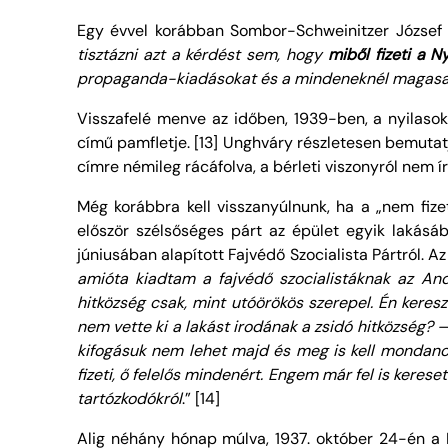
Egy évvel korábban Sombor-Schweinitzer József r
tisztázni azt a kérdést sem, hogy
miből fizeti a N
propaganda-kiadásokat és a mindeneknél magasa
Visszafelé menve az időben, 1939-ben, a nyilasok
című pamfletje. [13] Unghváry részletesen bemutat
címre némileg rácáfolva, a bérleti viszonyról nem í
Még korábbra kell visszanyúlnunk, ha a „nem fize
először szélsőséges párt az épület egyik lakásáb
júniusában alapított Fajvédő Szocialista Pártról. A
amióta kiadtam a fajvédő szocialistáknak az And
hitközség csak, mint utóörökös szerepel. Én keresz
nem vette ki a lakást irodának a zsidó hitközség? 
kifogásuk nem lehet majd és meg is kell mondano
fizeti, ő felelős mindenért. Engem már fel is kere
tartózkodókról
.” [14]
Alig néhány hónap múlva, 1937. október 24-én a F