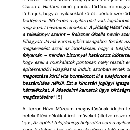
Csaba a
História
című patinás történelmi magazi
láthatjuk, hogy a nyilasokkal kötött bérleti szerződ
bérlője már 1937-ben a nyilas párt volt, legalábbi
meg a párt hivatalos címeként.
A „Hűség Háza” néve
a telekkönyv szerint – Reiszner Gizella nevén szer
Elhagyott Javak Kormánybiztosságához fordult azza
megkeresést azzal az indoklással, hogy a tulajd
folyamán – minden bizonnyal határozott időtarta
hogy ezek a munkálatok pontosan mely részeit éri
építésrendőri vizsgálat is indult, azonban ennek o
megosztása körül vita bontakozott ki a tulajdonos é
beszámítása nélkül. Ezt a kincstári jogügyi igazg
hátralékokat. A késedelmi kamatok ügye bíróságra k
megfizetésére
.” [5]
A Terror Háza Múzeum megnyitásának idején lej
befeketítési célokkal írott műveket (illetve része
írja: „
Az épület tulajdonjogi helyzetén sem a
nyilas
nem tartalmaz hosszú pereskedésre utaló nyomok