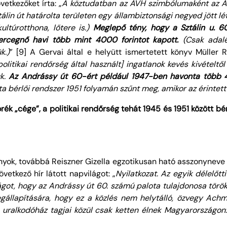
etkezőket írta: „
A köztudatban az ÁVH szimbólumaként az And
in út határolta területen egy állambiztonsági negyed jött lé
kultúrotthona, lőtere is.)
Meglepő tény, hogy a Sztálin u. 6
ercegnő
havi több mint 4000 forintot kapott.
(Csak adalé
k.)
” [9] A Gervai által e helyütt ismertetett könyv Müller R
politikai rendőrség által használt] ingatlanok kevés kivételtő
uk.
Az Andrássy út 60-ért például 1947-ben havonta több 4
ta bérlői rendszer 1951 folyamán szűnt meg, amikor az érintett
ék „cége”, a politikai rendőrség tehát 1945 és 1951 között bérlő
onyok, továbbá Reiszner Gizella egzotikusan ható asszonyneve 
vetkező hír látott napvilágot: „
Nyilatkozat. Az egyik délelőt
ágot, hogy az Andrássy út 60. számú palota tulajdonosa török
gállapítására, hogy ez a közlés nem helytálló, özvegy Ac
uralkodóház tagjai közül csak ketten élnek Magyarországon