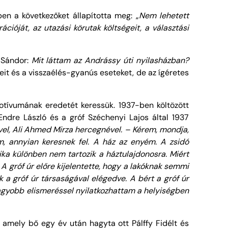
en a következőket állapította meg: „
Nem lehetett
rációját, az utazási körutak költségeit, a választási
 Sándor:
Mit láttam az Andrássy úti nyilasházban?
it és a visszaélés-gyanús eseteket, de az ígéretes
motívumának eredetét keressük. 1937-ben költözött
Endre László és a gróf Széchenyi Lajos által 1937
el, Ali Ahmed Mirza hercegnével. – Kérem, mondja,
m, annyian keresnek fel. A ház az enyém. A zsidó
tika különben nem tartozik a háztulajdonosra. Miért
.
A gróf úr előre kijelentette, hogy a lakóknak semmi
 gróf úr társaságával elégedve. A bért a gróf úr
gnagyobb elismeréssel nyilatkozhattam a helyiségben
 amely bő egy év után hagyta ott Pálffy Fidélt és