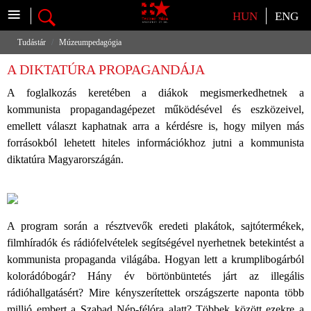
≡
Válasszon nyelvet
HUN
ENG
Tudástár
Múzeumpedagógia
A DIKTATÚRA PROPAGANDÁJA
A foglalkozás keretében a diákok megismerkedhetnek a
kommunista propagandagépezet működésével és eszközeivel,
emellett választ kaphatnak arra a kérdésre is, hogy milyen más
forrásokból lehetett hiteles információkhoz jutni a kommunista
diktatúra Magyarországán.
A program során a résztvevők eredeti plakátok, sajtótermékek,
filmhíradók és rádiófelvételek segítségével nyerhetnek betekintést a
kommunista propaganda világába. Hogyan lett a krumplibogárból
kolorádóbogár? Hány év börtönbüntetés járt az illegális
rádióhallgatásért? Mire kényszerítettek országszerte naponta több
millió embert a Szabad Nép-félóra alatt? Többek között ezekre a