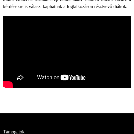
kérdésekre is választ kaphatnak a foglalkozáson résztvevő diákok.
Támogatók