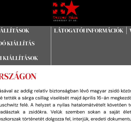
IÁLLÍTÁSOK
LÁTOGATÓI INFORMÁCIÓK
Ó KIÁLLÍTÁS
I KIÁLLÍTÁSOK
ORSZÁGON
sával az addig relatív biztonságban lévő magyar zsidó közöss
é tették a sárga csillag viselését majd április 16-án megkezdő
uschwitz felé. A helyzet a nyilas hatalomátvételt követően 
vadásztak a zsidókra. Velük szemben sokan a saját élet
korszak történetét dolgozza fel, interjúk, eredeti dokument