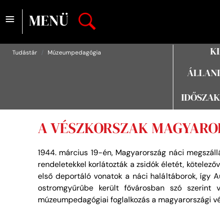
≡
MENÜ
K
Tudástár
Múzeumpedagógia
ÁLLAND
IDŐSZAK
A VÉSZKORSZAK MAGYAR
1944. március 19-én, Magyarország náci megszállá
rendeletekkel korlátozták a zsidók életét, kötelezőv
első deportáló vonatok a náci haláltáborok, így A
ostromgyűrűbe került fővárosban szó szerint 
múzeumpedagógiai foglalkozás a magyarországi vész