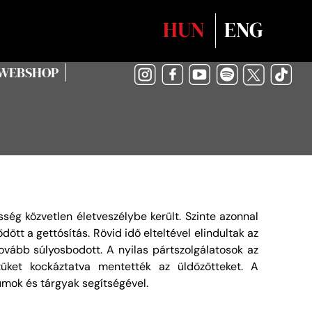
Válasszon nyelvet
HUN
ENG
WEBSHOP
ég közvetlen életveszélybe került. Szinte azonnal
dött a gettósítás. Rövid idő elteltével elindultak az
tovább súlyosbodott. A nyilas pártszolgálatosok az
üket kockáztatva mentették az üldözötteket. A
umok és tárgyak segítségével.