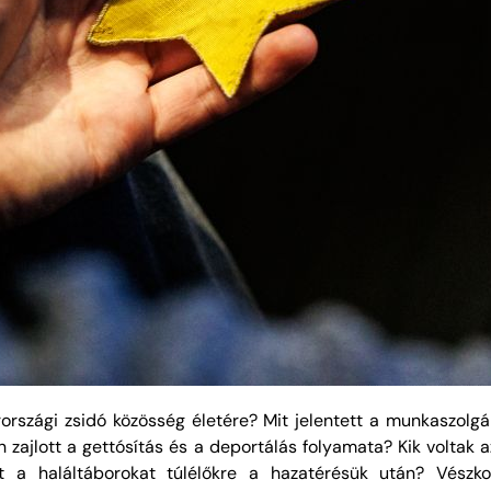
országi zsidó közösség életére? Mit jelentett a munkaszolgá
n zajlott a gettósítás és a deportálás folyamata? Kik volta
rt a haláltáborokat túlélőkre a hazatérésük után? Vés