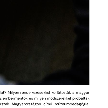
lat? Milyen rendelkezésekkel korlátozták a magyar
k az embermentők és milyen módszerekkel próbálták
zkorszak Magyarországon című múzeumpedagógiai