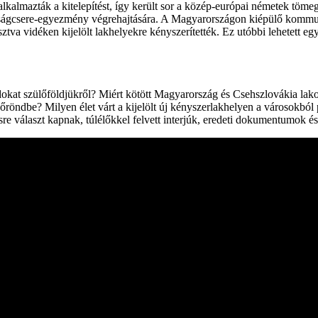
alkalmazták a kitelepítést, így került sor a közép-európai németek töme
gcsere-egyezmény végrehajtására. A Magyarországon kiépülő kommunista
ztva vidéken kijelölt lakhelyekre kényszerítették. Ez utóbbi lehetett 
okat szülőföldjükről? Miért kötött Magyarország és Csehszlovákia lak
bőröndbe? Milyen élet várt a kijelölt új kényszerlakhelyen a városokból 
választ kapnak, túlélőkkel felvett interjúk, eredeti dokumentumok és 