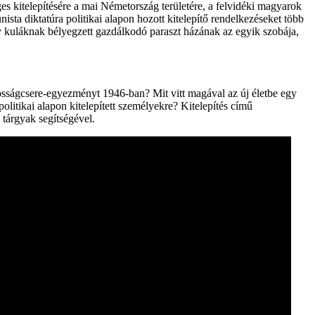
ges kitelepítésére a mai Németország területére, a felvidéki magyarok
 diktatúra politikai alapon hozott kitelepítő rendelkezéseket több
egy kuláknak bélyegzett gazdálkodó paraszt házának az egyik szobája,
osságcsere-egyezményt 1946-ban? Mit vitt magával az új életbe egy
politikai alapon kitelepített személyekre? Kitelepítés című
tárgyak segítségével.