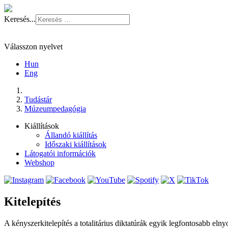
Keresés...
Válasszon nyelvet
Hun
Eng
Tudástár
Múzeumpedagógia
Kiállítások
Állandó kiállítás
Időszaki kiállítások
Látogatói információk
Webshop
Kitelepítés
A kényszerkitelepítés a totalitárius diktatúrák egyik legfontosabb e