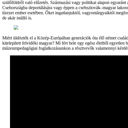
szülőföldről való elűzetés. Származási vagy politikai alapon egyaránt 
Csehországba deportálására vagy éppen a csehszlovák–magyar lakossá
tízezer ember esetében. Őket ingatlanjuktól, vagyontárgyaiktól megfos
de akár istálló is.
Miért üldözték el a Közép-Európában generációk óta élő német család
kitelepített felvidéki magyar? Mi fért bele egy egész életből egyetlen 
múzeumpedagógiai foglalkozásunkon a résztvevők valamennyi kérdésre 