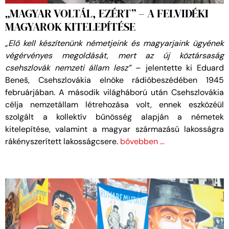
„MAGYAR VOLTÁL, EZÉRT” – A FELVIDÉKI
MAGYAROK KITELEPÍTÉSE
„Elő kell készítenünk németjeink és magyarjaink ügyének
végérvényes megoldását, mert az új köztársaság
csehszlovák nemzeti állam lesz”
– jelentette ki Eduard
Beneš, Csehszlovákia elnöke rádióbeszédében 1945
februárjában. A második világháború után Csehszlovákia
célja nemzetállam létrehozása volt, ennek eszközéül
szolgált a kollektív bűnösség alapján a németek
kitelepítése, valamint a magyar származású lakosságra
rákényszerített lakosságcsere.
bővebben …