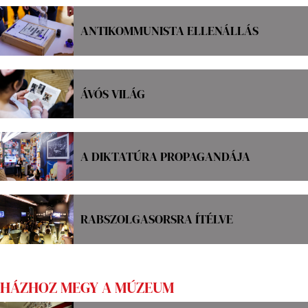
ANTIKOMMUNISTA ELLENÁLLÁS
ÁVÓS VILÁG
A DIKTATÚRA PROPAGANDÁJA
RABSZOLGASORSRA ÍTÉLVE
HÁZHOZ MEGY A MÚZEUM