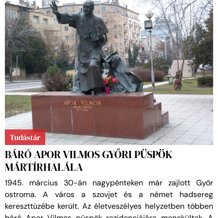
Tudástár
BÁRÓ APOR VILMOS GYŐRI PÜSPÖK
MÁRTÍRHALÁLA
1945. március 30-án nagypénteken már zajlott Győr
ostroma. A város a szovjet és a német hadsereg
kereszttüzébe került. Az életveszélyes helyzetben többen
báró Apor Vilmos püspök rezidenciájára menekültek. A