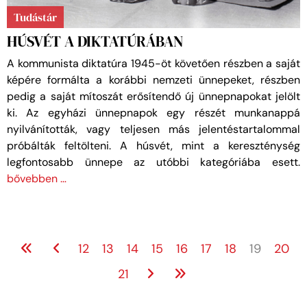
Tudástár
HÚSVÉT A DIKTATÚRÁBAN
A kommunista diktatúra 1945-öt követően részben a saját
képére formálta a korábbi nemzeti ünnepeket, részben
pedig a saját mítoszát erősítendő új ünnepnapokat jelölt
ki. Az egyházi ünnepnapok egy részét munkanappá
nyilvánították, vagy teljesen más jelentéstartalommal
próbálták feltölteni. A húsvét, mint a kereszténység
legfontosabb ünnepe az utóbbi kategóriába esett.
bővebben …
12
13
14
15
16
17
18
19
20
21