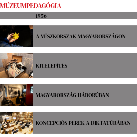
MÚZEUMPEDAGÓGIA
1956
A VÉSZKORSZAK MAGYARORSZÁGON
KITELEPÍTÉS
MAGYARORSZÁG HÁBORÚBAN
KONCEPCIÓS PEREK A DIKTATÚRÁBAN