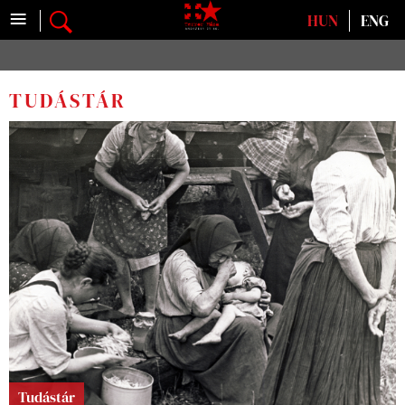
≡
Válasszon nyelvet
HUN
ENG
TUDÁSTÁR
Tudástár