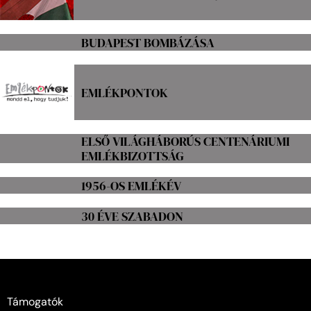
BUDAPEST BOMBÁZÁSA
EMLÉKPONTOK
ELSŐ VILÁGHÁBORÚS CENTENÁRIUMI
EMLÉKBIZOTTSÁG
1956-OS EMLÉKÉV
30 ÉVE SZABADON
Támogatók