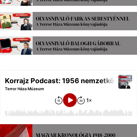
OLVASNIVALÓ FARKAS SEBESTYÉNNEL
A Terror Háza Múzeum könyvajánlója
OLVASNIVALÓ BALOGH GÁBORRAL
A Terror Háza Múzeum könyvajánlója
MAGYAR KRONOLÓGIA 1918-2000