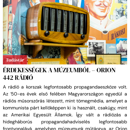
Tudástár
ÉRDEKESSÉGEK A MÚZEUMBÓL – ORION
442 RÁDIÓ
A rádió a korszak legfontosabb propagandaeszköze volt.
Az ’50-es évek első felében Magyarországon egyedül a
rádiós műsorszórás létezett, mint tömegmédia, amelyet a
kommunista párt kellőképpen ki is használt, csakúgy, mint
az Amerikai Egyesült Államok. Így vált a rádiózás a
hidegháborús propagandahadviselés legfontosabb
frontvonalává, amelyben múzeumunk műtárgya, az Orion