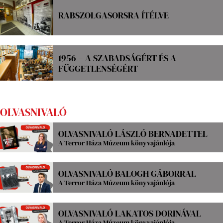
RABSZOLGASORSRA ÍTÉLVE
1956 – A SZABADSÁGÉRT ÉS A
FÜGGETLENSÉGÉRT
OLVASNIVALÓ
OLVASNIVALÓ LÁSZLÓ BERNADETTEL
A Terror Háza Múzeum könyvajánlója
OLVASNIVALÓ BALOGH GÁBORRAL
A Terror Háza Múzeum könyvajánlója
OLVASNIVALÓ LAKATOS DORINÁVAL
A Terror Háza Múzeum könyvajánlója