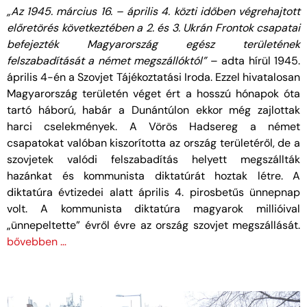
„Az 1945. március 16. – április 4. közti időben végrehajtott
előretörés következtében a 2. és 3. Ukrán Frontok csapatai
befejezték Magyarország egész területének
felszabadítását a német megszállóktól”
– adta hírül 1945.
április 4-én a Szovjet Tájékoztatási Iroda. Ezzel hivatalosan
Magyarország területén véget ért a hosszú hónapok óta
tartó háború, habár a Dunántúlon ekkor még zajlottak
harci cselekmények. A Vörös Hadsereg a német
csapatokat valóban kiszorította az ország területéről, de a
szovjetek valódi felszabadítás helyett megszállták
hazánkat és kommunista diktatúrát hoztak létre. A
diktatúra évtizedei alatt április 4. pirosbetűs ünnepnap
volt. A kommunista diktatúra magyarok millióival
„ünnepeltette” évről évre az ország szovjet megszállását.
bővebben …