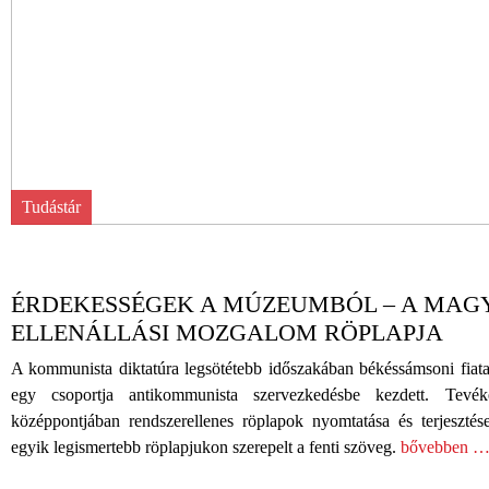
Tudástár
ÉRDEKESSÉGEK A MÚZEUMBÓL – A MAG
ELLENÁLLÁSI MOZGALOM RÖPLAPJA
A kommunista diktatúra legsötétebb időszakában békéssámsoni fiat
egy csoportja antikommunista szervezkedésbe kezdett. Tevék
középpontjában rendszerellenes röplapok nyomtatása és terjesztése
egyik legismertebb röplapjukon szerepelt a fenti szöveg.
bővebben 