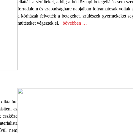
ellátták a sérülteket, addig a hétköznapi betegellátás sem sz
forradalom és szabadságharc napjaiban folyamatosak voltak 
a kórházak felvették a betegeket, szülészek gyermekeket segí
műtéteket végeztek el.
bővebben …
diktatúra
síteni az
k eszköze
erialista
kívül nem