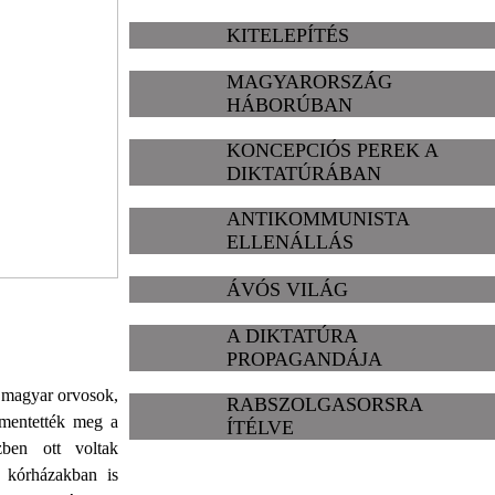
KITELEPÍTÉS
MAGYARORSZÁG
HÁBORÚBAN
KONCEPCIÓS PEREK A
DIKTATÚRÁBAN
ANTIKOMMUNISTA
ELLENÁLLÁS
ÁVÓS VILÁG
A DIKTATÚRA
PROPAGANDÁJA
a magyar orvosok,
RABSZOLGASORSRA
 mentették meg a
ÍTÉLVE
zben ott voltak
a kórházakban is