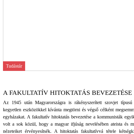
Tudástár
A FAKULTATÍV HITOKTATÁS BEVEZETÉSE
Az 1945 után Magyarországra is rákényszerített szovjet típusú 
kegyetlen eszközökkel kívánta megtörni és végső célként megsemmi
egyházakat. A fakultatív hitoktatás bevezetése a kommunisták egyi
volt a sok közül, hogy a magyar ifjúság nevelésében ateista és mat
nézeteiket érvényesítsék. A hitoktatás fakultatívvá tétele kétség