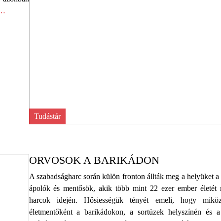
 …
Tudástár
ORVOSOK A BARIKÁDON
A szabadságharc során külön fronton állták meg a helyüket 
ápolók és mentősök, akik több mint 22 ezer ember életét
harcok idején. Hősiességük tényét emeli, hogy mikö
életmentőként a barikádokon, a sortüzek helyszínén és 