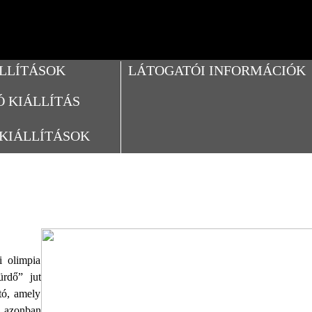
LLÍTÁSOK
LÁTOGATÓI INFORMÁCIÓK
 KIÁLLÍTÁS
 KIÁLLÍTÁSOK
i olimpia
ürdő” jut
tó, amely
a azonban