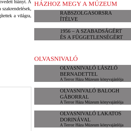
envedett hiányt. A
HÁZHOZ MEGY A MÚZEUM
a szakrendelések,
RABSZOLGASORSRA
tettek a világra,
ÍTÉLVE
1956 – A SZABADSÁGÉRT
ÉS A FÜGGETLENSÉGÉRT
OLVASNIVALÓ
OLVASNIVALÓ LÁSZLÓ
BERNADETTEL
A Terror Háza Múzeum könyvajánlója
OLVASNIVALÓ BALOGH
GÁBORRAL
A Terror Háza Múzeum könyvajánlója
OLVASNIVALÓ LAKATOS
DORINÁVAL
A Terror Háza Múzeum könyvajánlója