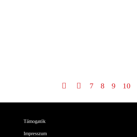
7
8
9
10
Támogatók
Impresszum