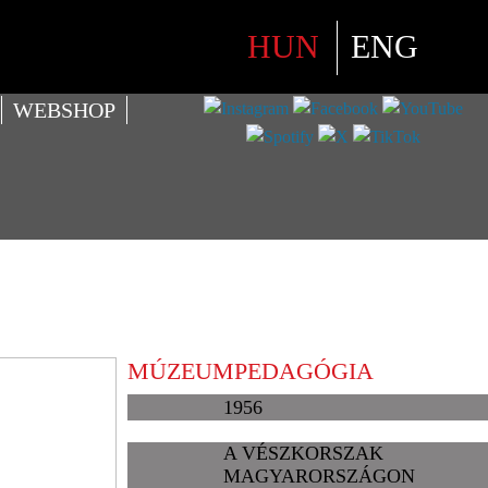
Válasszon nyelvet
HUN
ENG
WEBSHOP
MÚZEUMPEDAGÓGIA
1956
A VÉSZKORSZAK
MAGYARORSZÁGON