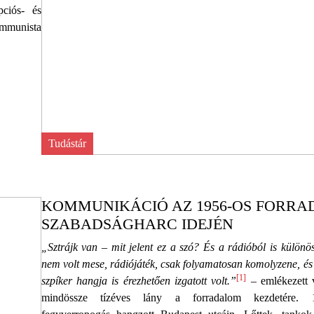
pciós- és
ommunista
Tudástár
KOMMUNIKÁCIÓ AZ 1956-OS FORRA
SZABADSÁGHARC IDEJÉN
„Sztrájk van – mit jelent ez a szó? És a rádióból is különö
nem volt mese, rádiójáték, csak folyamatosan komolyzene, és 
[1]
szpíker hangja is érezhetően izgatott volt.”
– emlékezett 
mindössze tízéves lány a forradalom kezdetére. 