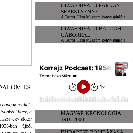
OLVASNIVALÓ FARKAS
SEBESTYÉNNEL
A Terror Háza Múzeum könyvajánlója
OLVASNIVALÓ BALOGH
GÁBORRAL
A Terror Háza Múzeum könyvajánlója
DALOM ÉS
s hangok szóltak,
időnként hírek, a
MAGYAR KRONOLÓGIA
1918-2000
vissza egy akkor
1956-ban újból
BUDAPEST BOMBÁZÁSA