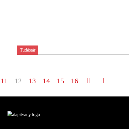
Tudástár
11
12
13
14
15
16