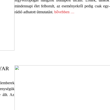
fegyverropogás hangzott Budapest utcáin. Lőttek, tankok
mindennapi élet felborult, az eseményekről pedig csak egy-
rádió adhatott útmutatást.
bővebben …
YAR
alemberek
enységük
 állt. Az
…