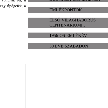
 vonultak fel, a
egy újságcikk, a
EMLÉKPONTOK
ELSŐ VILÁGHÁBORÚS
CENTENÁRIUMI
EMLÉKBIZOTTSÁG
1956-OS EMLÉKÉV
30 ÉVE SZABADON