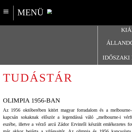
≡
MENÜ
KIÁ
ÁLLANDÓ
IDŐSZAKI
TUDÁSTÁR
OLIMPIA 1956-BAN
Az 1956 októberében kitört magyar forradalom és a melbourne-
kapcsán sokaknak először a legendássá váló „melbourne-i vérf
eszébe, illetve a vérző arcú Zádor Ervinről készült emlékezetes fo
már akkor bejárta a világsajtót. Az olimpia és 1956 kapcsolat