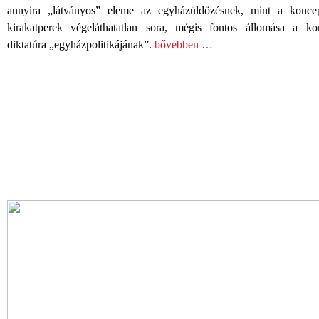
annyira „látványos” eleme az egyházüldözésnek, mint a konce
kirakatperek végeláthatatlan sora, mégis fontos állomása a k
diktatúra „egyházpolitikájának”.
bővebben …