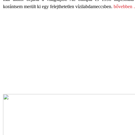
korántsem merült ki egy felejthetetlen vízilabdameccsben.
bővebben