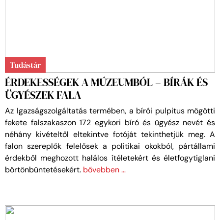
Tudástár
ÉRDEKESSÉGEK A MÚZEUMBÓL – BÍRÁK ÉS
ÜGYÉSZEK FALA
Az Igazságszolgáltatás termében, a bírói pulpitus mögötti
fekete falszakaszon 172 egykori bíró és ügyész nevét és
néhány kivételtől eltekintve fotóját tekinthetjük meg. A
falon szereplők felelősek a politikai okokból, pártállami
érdekből meghozott halálos ítéletekért és életfogytiglani
börtönbüntetésekért.
bővebben …