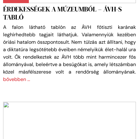
ÉRDEKESSÉGEK A MÚZEUMBÓL – ÁVH-S
TABLÓ
A falon látható tablón az ÁVH főtiszti karának
leghírhedtebb tagjait láthatjuk. Valamennyiük kezében
óriási hatalom összpontosult. Nem túlzás azt állítani, hogy
a diktatúra legsötétebb éveiben némelyikük élet-halál ura
volt. Ők rendelkeztek az ÁVH több mint harmincezer fős
állományával, beleértve a besúgókat is, amely létszámban
közel másfélszerese volt a rendőrség állományának.
bővebben …