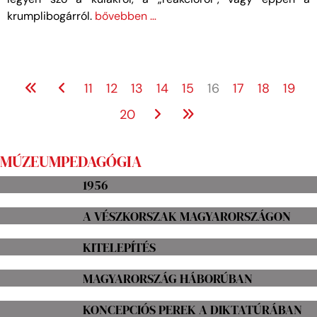
krumplibogárról.
bővebben …
11
12
13
14
15
16
17
18
19
20
MÚZEUMPEDAGÓGIA
1956
A VÉSZKORSZAK MAGYARORSZÁGON
KITELEPÍTÉS
MAGYARORSZÁG HÁBORÚBAN
KONCEPCIÓS PEREK A DIKTATÚRÁBAN