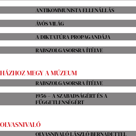
ANTIKOMMUNISTA ELLENÁLLÁS
ÁVÓS VILÁG
A DIKTATÚRA PROPAGANDÁJA
RABSZOLGASORSRA ÍTÉLVE
HÁZHOZ MEGY A MÚZEUM
RABSZOLGASORSRA ÍTÉLVE
1956 – A SZABADSÁGÉRT ÉS A
FÜGGETLENSÉGÉRT
OLVASNIVALÓ
OLVASNIVALÓ LÁSZLÓ BERNADETTEL