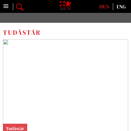
≡
Válasszon nyelvet
HUN
ENG
TUDÁSTÁR
Tudástár