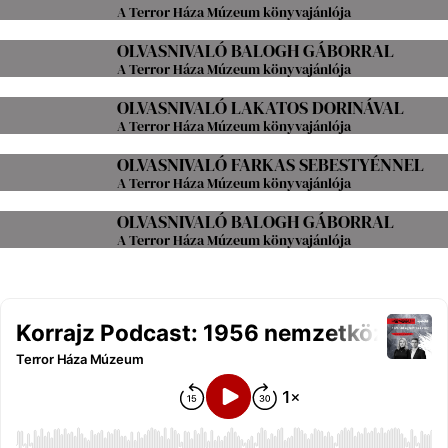
A Terror Háza Múzeum könyvajánlója
OLVASNIVALÓ BALOGH GÁBORRAL
A Terror Háza Múzeum könyvajánlója
OLVASNIVALÓ LAKATOS DORINÁVAL
A Terror Háza Múzeum könyvajánlója
OLVASNIVALÓ FARKAS SEBESTYÉNNEL
A Terror Háza Múzeum könyvajánlója
OLVASNIVALÓ BALOGH GÁBORRAL
A Terror Háza Múzeum könyvajánlója