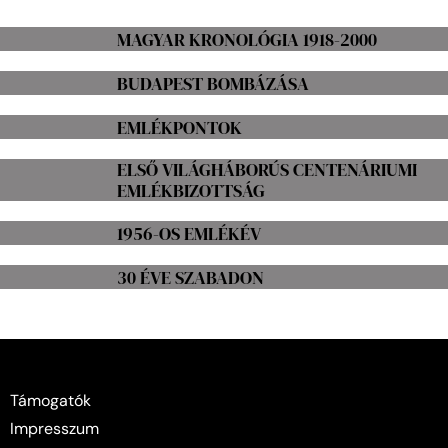
MAGYAR KRONOLÓGIA 1918-2000
BUDAPEST BOMBÁZÁSA
EMLÉKPONTOK
ELSŐ VILÁGHÁBORÚS CENTENÁRIUMI
EMLÉKBIZOTTSÁG
1956-OS EMLÉKÉV
30 ÉVE SZABADON
Támogatók
Impresszum