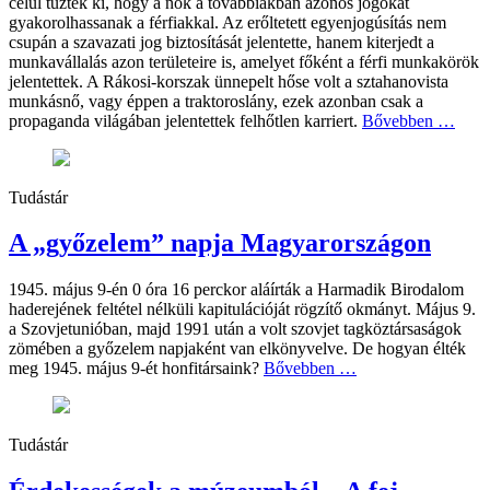
célul tűzték ki, hogy a nők a továbbiakban azonos jogokat
gyakorolhassanak a férfiakkal. Az erőltetett egyenjogúsítás nem
csupán a szavazati jog biztosítását jelentette, hanem kiterjedt a
munkavállalás azon területeire is, amelyet főként a férfi munkakörök
jelentettek. A Rákosi-korszak ünnepelt hőse volt a sztahanovista
munkásnő, vagy éppen a traktoroslány, ezek azonban csak a
propaganda világában jelentettek felhőtlen karriert.
Bővebben …
Tudástár
A „győzelem” napja Magyarországon
1945. május 9-én 0 óra 16 perckor aláírták a Harmadik Birodalom
haderejének feltétel nélküli kapitulációját rögzítő okmányt. Május 9.
a Szovjetunióban, majd 1991 után a volt szovjet tagköztársaságok
zömében a győzelem napjaként van elkönyvelve. De hogyan élték
meg 1945. május 9-ét honfitársaink?
Bővebben …
Tudástár