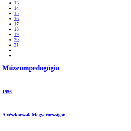
13
14
15
16
17
18
19
20
21
Múzeumpedagógia
1956
A vészkorszak Magyarországon