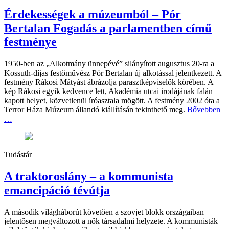
Érdekességek a múzeumból – Pór
Bertalan Fogadás a parlamentben című
festménye
1950-ben az „Alkotmány ünnepévé” silányított augusztus 20-ra a
Kossuth-díjas festőművész Pór Bertalan új alkotással jelentkezett. A
festmény Rákosi Mátyást ábrázolja parasztképviselők körében. A
kép Rákosi egyik kedvence lett, Akadémia utcai irodájának falán
kapott helyet, közvetlenül íróasztala mögött. A festmény 2002 óta a
Terror Háza Múzeum állandó kiállításán tekinthető meg.
Bővebben
…
Tudástár
A traktoroslány – a kommunista
emancipáció tévútja
A második világháborút követően a szovjet blokk országaiban
jelentősen megváltozott a nők társadalmi helyzete. A kommunisták