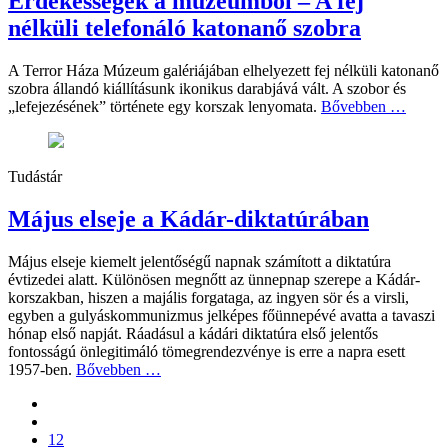
Érdekességek a múzeumból – A fej
nélküli telefonáló katonanő szobra
A Terror Háza Múzeum galériájában elhelyezett fej nélküli katonanő
szobra állandó kiállításunk ikonikus darabjává vált. A szobor és
„lefejezésének” története egy korszak lenyomata.
Bővebben …
Tudástár
Május elseje a Kádár-diktatúrában
Május elseje kiemelt jelentőségű napnak számított a diktatúra
évtizedei alatt. Különösen megnőtt az ünnepnap szerepe a Kádár-
korszakban, hiszen a majális forgataga, az ingyen sör és a virsli,
egyben a gulyáskommunizmus jelképes főünnepévé avatta a tavaszi
hónap első napját. Ráadásul a kádári diktatúra első jelentős
fontosságú önlegitimáló tömegrendezvénye is erre a napra esett
1957-ben.
Bővebben …
12