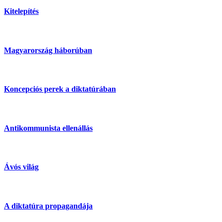
Kitelepítés
Magyarország háborúban
Koncepciós perek a diktatúrában
Antikommunista ellenállás
Ávós világ
A diktatúra propagandája