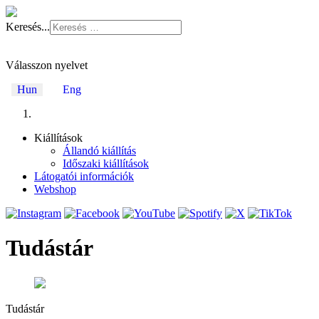
Keresés...
Válasszon nyelvet
Hun
Eng
Kiállítások
Állandó kiállítás
Időszaki kiállítások
Látogatói információk
Webshop
Tudástár
Tudástár