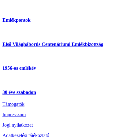
Emlékpontok
Első Világháborús Centenáriumi Emlékbizottság
1956-os emlékév
30 éve szabadon
Támogatók
Impresszum
Jogi nyilatkozat
Adatkezelési tájékoztató