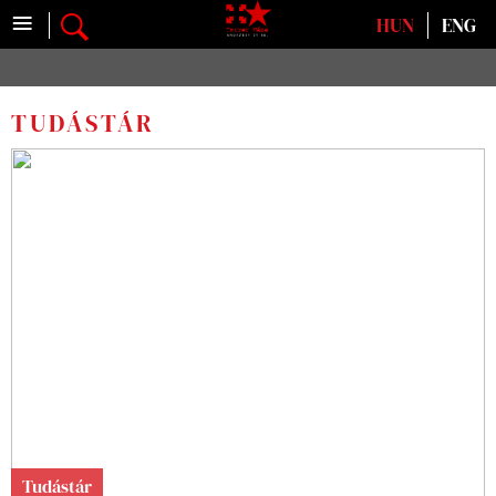
≡
Válasszon nyelvet
HUN
ENG
TUDÁSTÁR
Tudástár