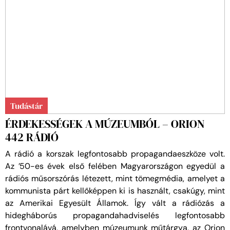
Tudástár
ÉRDEKESSÉGEK A MÚZEUMBÓL – ORION
442 RÁDIÓ
A rádió a korszak legfontosabb propagandaeszköze volt.
Az ’50-es évek első felében Magyarországon egyedül a
rádiós műsorszórás létezett, mint tömegmédia, amelyet a
kommunista párt kellőképpen ki is használt, csakúgy, mint
az Amerikai Egyesült Államok. Így vált a rádiózás a
hidegháborús propagandahadviselés legfontosabb
frontvonalává, amelyben múzeumunk műtárgya, az Orion