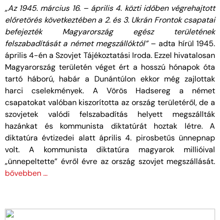
„Az 1945. március 16. – április 4. közti időben végrehajtott
előretörés következtében a 2. és 3. Ukrán Frontok csapatai
befejezték Magyarország egész területének
felszabadítását a német megszállóktól”
– adta hírül 1945.
április 4-én a Szovjet Tájékoztatási Iroda. Ezzel hivatalosan
Magyarország területén véget ért a hosszú hónapok óta
tartó háború, habár a Dunántúlon ekkor még zajlottak
harci cselekmények. A Vörös Hadsereg a német
csapatokat valóban kiszorította az ország területéről, de a
szovjetek valódi felszabadítás helyett megszállták
hazánkat és kommunista diktatúrát hoztak létre. A
diktatúra évtizedei alatt április 4. pirosbetűs ünnepnap
volt. A kommunista diktatúra magyarok millióival
„ünnepeltette” évről évre az ország szovjet megszállását.
bővebben …