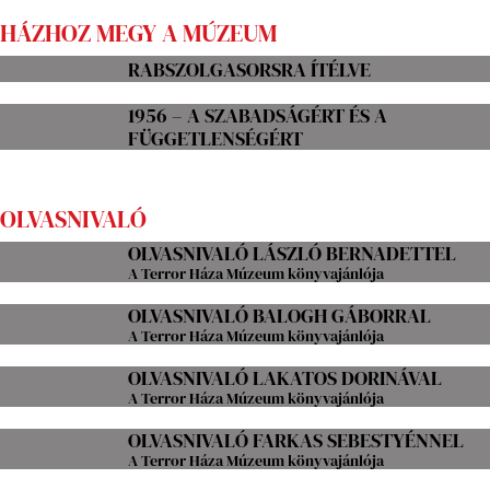
HÁZHOZ MEGY A MÚZEUM
RABSZOLGASORSRA ÍTÉLVE
1956 – A SZABADSÁGÉRT ÉS A
FÜGGETLENSÉGÉRT
OLVASNIVALÓ
OLVASNIVALÓ LÁSZLÓ BERNADETTEL
A Terror Háza Múzeum könyvajánlója
OLVASNIVALÓ BALOGH GÁBORRAL
A Terror Háza Múzeum könyvajánlója
OLVASNIVALÓ LAKATOS DORINÁVAL
A Terror Háza Múzeum könyvajánlója
OLVASNIVALÓ FARKAS SEBESTYÉNNEL
A Terror Háza Múzeum könyvajánlója