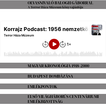
OLVASNIVALÓ BALOGH GÁBORRAL
A Terror Háza Múzeum könyvajánlója
MAGYAR KRONOLÓGIA 1918-2000
BUDAPEST BOMBÁZÁSA
EMLÉKPONTOK
ELSŐ VILÁGHÁBORÚS CENTENÁRIUMI
EMLÉKBIZOTTSÁG