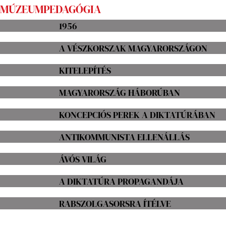
MÚZEUMPEDAGÓGIA
1956
A VÉSZKORSZAK MAGYARORSZÁGON
KITELEPÍTÉS
MAGYARORSZÁG HÁBORÚBAN
KONCEPCIÓS PEREK A DIKTATÚRÁBAN
ANTIKOMMUNISTA ELLENÁLLÁS
ÁVÓS VILÁG
A DIKTATÚRA PROPAGANDÁJA
RABSZOLGASORSRA ÍTÉLVE