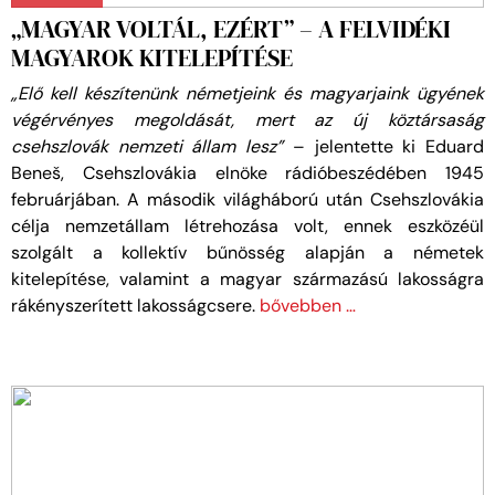
„MAGYAR VOLTÁL, EZÉRT” – A FELVIDÉKI
MAGYAROK KITELEPÍTÉSE
„Elő kell készítenünk németjeink és magyarjaink ügyének
végérvényes megoldását, mert az új köztársaság
csehszlovák nemzeti állam lesz”
– jelentette ki Eduard
Beneš, Csehszlovákia elnöke rádióbeszédében 1945
februárjában. A második világháború után Csehszlovákia
célja nemzetállam létrehozása volt, ennek eszközéül
szolgált a kollektív bűnösség alapján a németek
kitelepítése, valamint a magyar származású lakosságra
rákényszerített lakosságcsere.
bővebben …