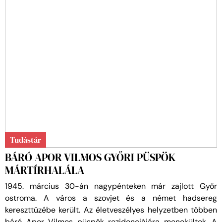
Tudástár
BÁRÓ APOR VILMOS GYŐRI PÜSPÖK
MÁRTÍRHALÁLA
1945. március 30-án nagypénteken már zajlott Győr
ostroma. A város a szovjet és a német hadsereg
kereszttüzébe került. Az életveszélyes helyzetben többen
báró Apor Vilmos püspök rezidenciájára menekültek. A