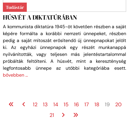
Tudástár
HÚSVÉT A DIKTATÚRÁBAN
A kommunista diktatúra 1945-öt követően részben a saját
képére formálta a korábbi nemzeti ünnepeket, részben
pedig a saját mítoszát erősítendő új ünnepnapokat jelölt
ki. Az egyházi ünnepnapok egy részét munkanappá
nyilvánították, vagy teljesen más jelentéstartalommal
próbálták feltölteni. A húsvét, mint a kereszténység
legfontosabb ünnepe az utóbbi kategóriába esett.
bővebben …
12
13
14
15
16
17
18
19
20
21