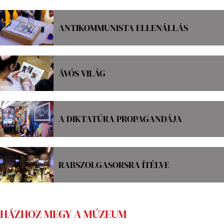
ANTIKOMMUNISTA ELLENÁLLÁS
ÁVÓS VILÁG
A DIKTATÚRA PROPAGANDÁJA
RABSZOLGASORSRA ÍTÉLVE
HÁZHOZ MEGY A MÚZEUM