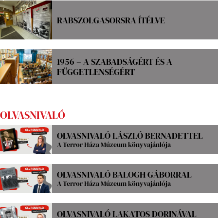
RABSZOLGASORSRA ÍTÉLVE
1956 – A SZABADSÁGÉRT ÉS A
FÜGGETLENSÉGÉRT
OLVASNIVALÓ
OLVASNIVALÓ LÁSZLÓ BERNADETTEL
A Terror Háza Múzeum könyvajánlója
OLVASNIVALÓ BALOGH GÁBORRAL
A Terror Háza Múzeum könyvajánlója
OLVASNIVALÓ LAKATOS DORINÁVAL