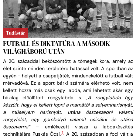
Tudástár
FUTBALL ÉS DIKTATÚRA A MÁSODIK
VILÁGHÁBORÚ UTÁN
A 20. századdal beköszöntött a tömegek kora, amely az
élet szinte minden területére hatással volt. A sportban az
egyéni- helyett a csapatjáték, mindenekelőtt a futball vált
mérvadóvá. Ez a sport bárki számára elérhető volt, nem
kellett hozzá más csak egy labda, ami lehetett akár egy
házilag előállított rongylabda is.
„A rongylabda úgy
készült, hogy el kellett lopni a mamától a selyemharisnyát,
a műselyem harisnyát, utána összeszedni valami
rongyfélét, egy gömbölyű valamit csinálni és utána
összevarrni”
– emlékezett vissza a labdakészítés
[1]
technikájára Puskás Öcsi.
A 20. században a foci vált a