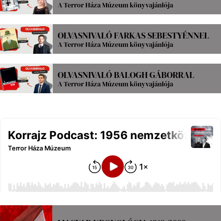
A Terror Háza Múzeum könyvajánlója
OLVASNIVALÓ FARKAS SEBESTYÉNNEL
A Terror Háza Múzeum könyvajánlója
OLVASNIVALÓ BALOGH GÁBORRAL
A Terror Háza Múzeum könyvajánlója