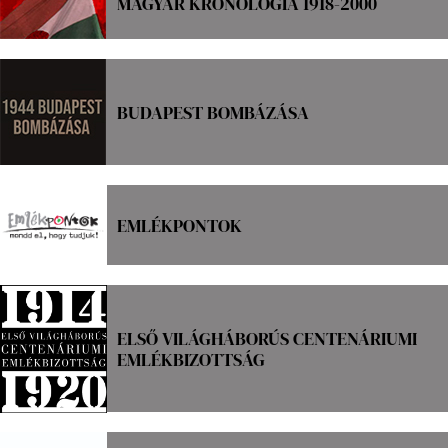
MAGYAR KRONOLÓGIA 1918-2000
BUDAPEST BOMBÁZÁSA
EMLÉKPONTOK
ELSŐ VILÁGHÁBORÚS CENTENÁRIUMI
EMLÉKBIZOTTSÁG