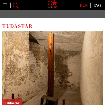
≡
Válasszon nyelvet
HUN
ENG
TUDÁSTÁR
Tudástár