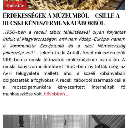
Tudástár
ÉRDEKESSÉGEK A MÚZEUMBÓL – CSILLE A
RECSKI KÉNYSZERMUNKATÁBORBÓL
„1950-ben a recski tábor felállításával olyan folyamat
indult el Magyarországon, ami nem Közép-Európa, hanem
a kommunista Szovjetunió és a náci Németország
jellemzője volt”
– jelentette ki Antall József miniszterelnök
1991-ben a recski áldozatok emlékművének avatásán. A
recski kényszermunkatábort 1950-ben nyitották meg az
ÁVH felügyelete mellett, ahol a közeli kőbányában
dolgoztatták a foglyokat. A recski táborból származó csille
a rabszolgamunkára kényszerített internáltak fő
munkaeszköze volt.
bővebben …