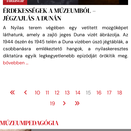
Tudástár
ÉRDEKESSÉGEK A MÚZEUMBÓL –
JÉGZAJLÁS A DUNÁN
A Nyilas terem végében egy vetített mozgóképet
láthatunk, amely a zajló jeges Duna vizét ábrázolja. Az
1944 őszén és 1945 telén a Duna vizében úszó jégtáblák, a
csobbanásra emlékeztető hangok, a nyilaskeresztes
diktatúra egyik legkegyetlenebb epizódját örökítik meg.
bővebben …
10
11
12
13
14
15
16
17
18
19
MÚZEUMPEDAGÓGIA