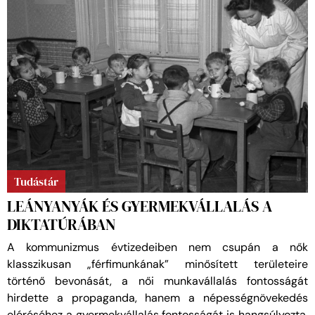
Tudástár
LEÁNYANYÁK ÉS GYERMEKVÁLLALÁS A
DIKTATÚRÁBAN
A kommunizmus évtizedeiben nem csupán a nők
klasszikusan „férfimunkának” minősített területeire
történő bevonását, a női munkavállalás fontosságát
hirdette a propaganda, hanem a népességnövekedés
eléréséhez a gyermekvállalás fontosságát is hangsúlyozta.