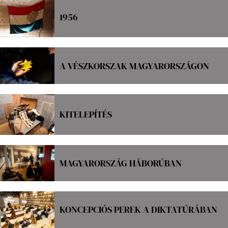
1956
A VÉSZKORSZAK MAGYARORSZÁGON
KITELEPÍTÉS
MAGYARORSZÁG HÁBORÚBAN
KONCEPCIÓS PEREK A DIKTATÚRÁBAN