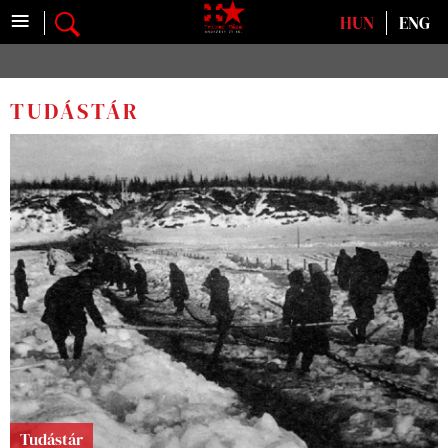
≡
Válasszon nyelvet
HUN
ENG
TUDÁSTÁR
Tudástár