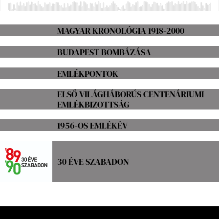
MAGYAR KRONOLÓGIA 1918-2000
BUDAPEST BOMBÁZÁSA
EMLÉKPONTOK
ELSŐ VILÁGHÁBORÚS CENTENÁRIUMI
EMLÉKBIZOTTSÁG
1956-OS EMLÉKÉV
30 ÉVE SZABADON