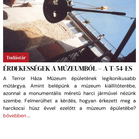
Tudástár
ÉRDEKESSÉGEK A MÚZEUMBÓL – A T-54-ES
A Terror Háza Múzeum épületének legikonikusabb
műtárgya. Amint belépünk a múzeum kiállítóterébe,
azonnal a monumentális méretű harci járművel nézünk
szembe. Felmerülhet a kérdés, hogyan érkezett meg a
harckocsi húsz évvel ezelőtt a múzeum épületébe?
bővebben …