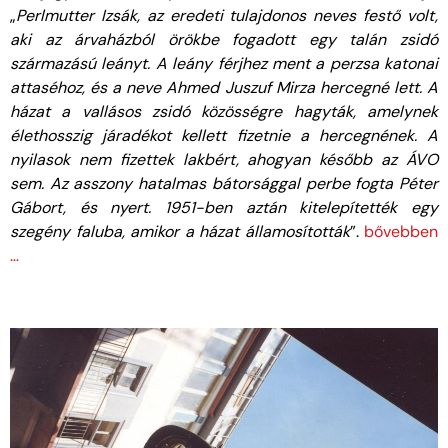
„
Perlmutter Izsák, az eredeti tulajdonos neves festő volt,
aki az árvaházból örökbe fogadott egy talán zsidó
származású leányt. A leány férjhez ment a perzsa katonai
attaséhoz, és a neve Ahmed Juszuf Mirza hercegné lett. A
házat a vallásos zsidó közösségre hagyták, amelynek
élethosszig járadékot kellett fizetnie a hercegnének. A
nyilasok nem fizettek lakbért, ahogyan később az ÁVO
sem. Az asszony hatalmas bátorsággal perbe fogta Péter
Gábort, és nyert. 1951-ben aztán kitelepítették egy
szegény faluba, amikor a házat államosították
”.
bővebben
…