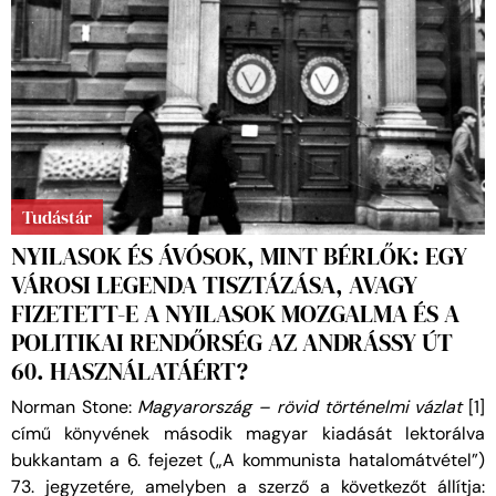
Tudástár
NYILASOK ÉS ÁVÓSOK, MINT BÉRLŐK: EGY
VÁROSI LEGENDA TISZTÁZÁSA, AVAGY
FIZETETT-E A NYILASOK MOZGALMA ÉS A
POLITIKAI RENDŐRSÉG AZ ANDRÁSSY ÚT
60. HASZNÁLATÁÉRT?
Norman Stone:
Magyarország – rövid történelmi vázlat
[1]
című könyvének második magyar kiadását lektorálva
bukkantam a 6. fejezet („A kommunista hatalomátvétel”)
73. jegyzetére, amelyben a szerző a következőt állítja: