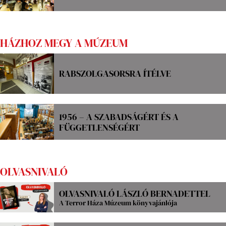
HÁZHOZ MEGY A MÚZEUM
RABSZOLGASORSRA ÍTÉLVE
1956 – A SZABADSÁGÉRT ÉS A
FÜGGETLENSÉGÉRT
OLVASNIVALÓ
OLVASNIVALÓ LÁSZLÓ BERNADETTEL
A Terror Háza Múzeum könyvajánlója