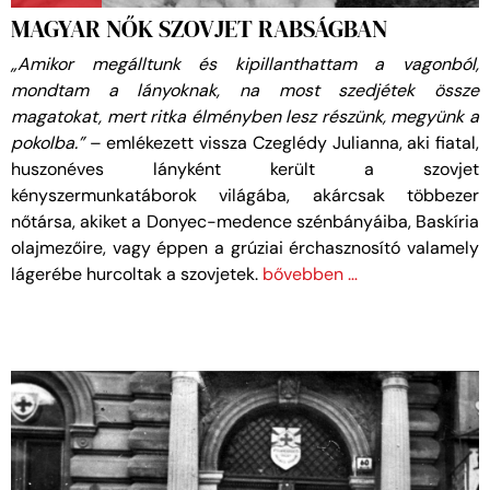
MAGYAR NŐK SZOVJET RABSÁGBAN
„Amikor megálltunk és kipillanthattam a vagonból,
mondtam a lányoknak, na most szedjétek össze
magatokat, mert ritka élményben lesz részünk, megyünk a
pokolba.”
– emlékezett vissza Czeglédy Julianna, aki fiatal,
huszonéves lányként került a szovjet
kényszermunkatáborok világába, akárcsak többezer
nőtársa, akiket a Donyec-medence szénbányáiba, Baskíria
olajmezőire, vagy éppen a grúziai érchasznosító valamely
lágerébe hurcoltak a szovjetek.
bővebben …