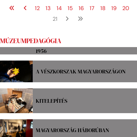
12
13
14
15
16
17
18
19
20
21
MÚZEUMPEDAGÓGIA
1956
A VÉSZKORSZAK MAGYARORSZÁGON
KITELEPÍTÉS
MAGYARORSZÁG HÁBORÚBAN