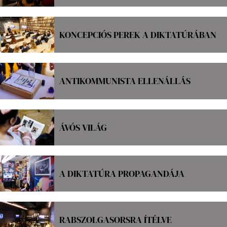
KONCEPCIÓS PEREK A DIKTATÚRÁBAN
ANTIKOMMUNISTA ELLENÁLLÁS
ÁVÓS VILÁG
A DIKTATÚRA PROPAGANDÁJA
RABSZOLGASORSRA ÍTÉLVE